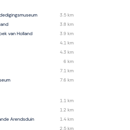
erdedigingsmuseum
3.5 km
land
3.8 km
oek van Holland
3.9 km
4.1 km
4.3 km
6 km
7.1 km
useum
7.6 km
1.1 km
1.2 km
ande Arendsduin
1.4 km
2.5 km