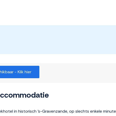
kbaar - Klik hier
 accommodatie
iekhotel in historisch 's-Gravenzande, op slechts enkele minu