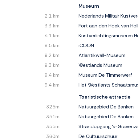
Museum
2.1 km
Nederlands Militair Kustv
3.3 km
Fort aan den Hoek van Hol
4.1 km
Kustverlichtingsmuseum H
8.5 km
iCOON
9.2 km
Atlantikwall-Museum
9.3 km
Westlands Museum
9.4 km
Museum De Timmerwerf
9.4 km
Het Westlants Schaatsm
Toeristische attractie
325m
Natuurgebied De Banken
351m
Natuurgebied De Banken
355m
Strandopgang 's-Gravenz
360m
De Cultuurschuur