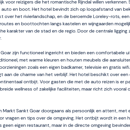
elijk voor reizigers die het romantische Rijndal willen verkennen
in, auto en boot. Het hotel bevindt zich op loopafstand van 
jkt over het rivierlandschap, en de beroemde Loreley-rots, een 
outes en boottochten langs kastelen en wijngaarden mogelijk. 
he karakter van de stad en de regio. Door de centrale ligging z
.
ar zijn functioneel ingericht en bieden een comfortabele uitv
traditioneel, met warme kleuren en houten meubels die aansluit
orzieningen zoals een eigen badkamer, televisie en gratis wif
agt aan de charme van het verblijf. Het hotel beschikt over een
inentaal ontbijt. Voor gasten die met de auto reizen is er pa
eide wellness of zakelijke faciliteiten, maar richt zich vooral 
m Markt Sankt Goar doorgaans als persoonlijk en attent, met e
r vragen en tips over de omgeving. Het ontbijt wordt in een hu
is geen eigen restaurant, maar in de directe omgeving bevind