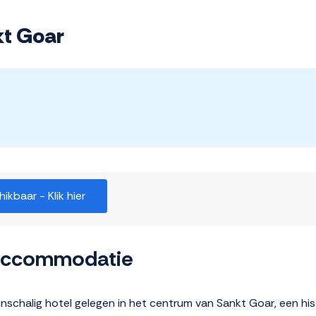
kt Goar
kbaar - Klik hier
 accommodatie
inschalig hotel gelegen in het centrum van Sankt Goar, een hi