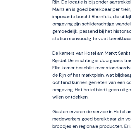
Rijn. De locatie is bijzonder aantrekk
Mainz en is goed bereikbaar per tre
imposante burcht Rheinfels, die uitki
omgeving zijn schilderachtige wandelr
gemoedelijk, passend bij het historisc
station eenvoudig te voet bereikbaar
De kamers van Hotel am Markt Sankt Go
Rijndal. De inrichting is doorgaans 
Elke kamer beschikt over standaardvo
de Rijn of het marktplein, wat bijdra
ochtend kunnen genieten van een cont
omgeving. Het hotel biedt geen uitgebr
willen ontdekken.
Gasten ervaren de service in Hotel a
medewerkers goed bereikbaar zijn voo
broodjes en regionale producten. Er 