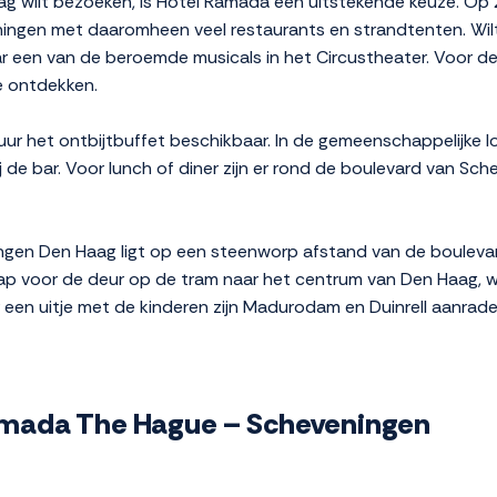
ag wilt bezoeken, is Hotel Ramada een uitstekende keuze. Op
ningen met daaromheen veel restaurants en strandtenten. Wil
aar een van de beroemde musicals in het Circustheater. Voor 
e ontdekken.
uur het ontbijtbuffet beschikbaar. In de gemeenschappelijke 
j de bar. Voor lunch of diner zijn er rond de boulevard van Sc
en Den Haag ligt op een steenworp afstand van de boulevard,
ap voor de deur op de tram naar het centrum van Den Haag, w
en uitje met de kinderen zijn Madurodam en Duinrell aanrade
 Ramada The Hague – Scheveningen