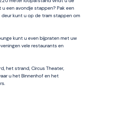
 220 meter loopafstand vindt u de
t u een avondje stappen? Pak een
de deur kunt u op de tram stappen om
lounge kunt u even bijpraten met uw
heveningen vele restaurants en
 het strand, Circus Theater,
aar u het Binnenhof en het
rs.