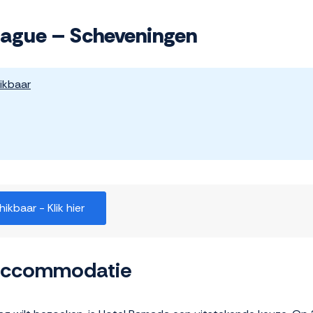
ague – Scheveningen
ikbaar
kbaar - Klik hier
 accommodatie