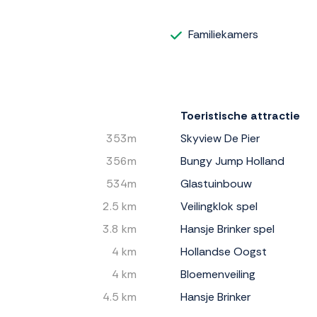
Familiekamers
Toeristische attractie
353m
Skyview De Pier
356m
Bungy Jump Holland
534m
Glastuinbouw
2.5 km
Veilingklok spel
3.8 km
Hansje Brinker spel
4 km
Hollandse Oogst
4 km
Bloemenveiling
4.5 km
Hansje Brinker