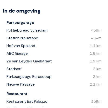
In de omgeving
Parkeergarage
Politiebureau Schiedam
458m
Station Nieuwland
464m
Hof van Spaland
1.1 km
ABC Garage
1.8 km
2e van Leyden Gaelstraat
1.9 km
Stadserf
2 km
Parkeergarage Euroscoop
2 km
Nieuwe Passage
2.1 km
Restaurant
Restaurant Eat Palazzo
359m