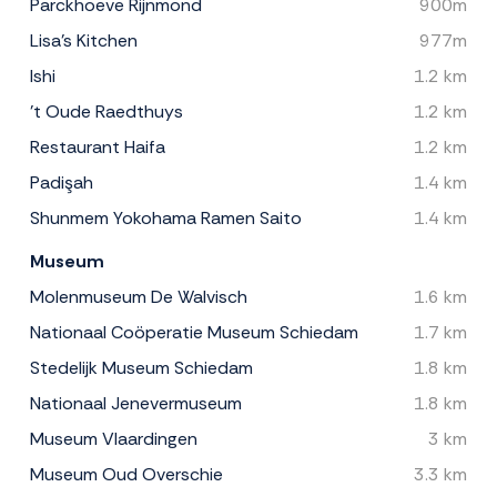
Parckhoeve Rijnmond
900m
Lisa's Kitchen
977m
Ishi
1.2 km
't Oude Raedthuys
1.2 km
Restaurant Haifa
1.2 km
Padişah
1.4 km
Shunmem Yokohama Ramen Saito
1.4 km
Museum
Molenmuseum De Walvisch
1.6 km
Nationaal Coöperatie Museum Schiedam
1.7 km
Stedelijk Museum Schiedam
1.8 km
Nationaal Jenevermuseum
1.8 km
Museum Vlaardingen
3 km
Museum Oud Overschie
3.3 km