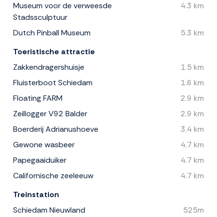
Museum voor de verweesde
4.3 km
Stadssculptuur
Dutch Pinball Museum
5.3 km
Toeristische attractie
Zakkendragershuisje
1.5 km
Fluisterboot Schiedam
1.6 km
Floating FARM
2.9 km
Zeillogger V92 Balder
2.9 km
Boerderij Adrianushoeve
3.4 km
Gewone wasbeer
4.7 km
Papegaaiduiker
4.7 km
Californische zeeleeuw
4.7 km
Treinstation
Schiedam Nieuwland
525m