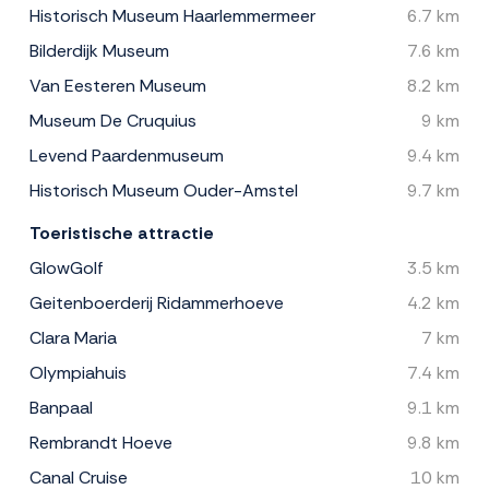
Historisch Museum Haarlemmermeer
6.7 km
Bilderdijk Museum
7.6 km
Van Eesteren Museum
8.2 km
Museum De Cruquius
9 km
Levend Paardenmuseum
9.4 km
Historisch Museum Ouder-Amstel
9.7 km
Toeristische attractie
GlowGolf
3.5 km
Geitenboerderij Ridammerhoeve
4.2 km
Clara Maria
7 km
Olympiahuis
7.4 km
Banpaal
9.1 km
Rembrandt Hoeve
9.8 km
Canal Cruise
10 km