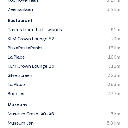
Koolhovenlaan
3.1 km
Zeemanlaan
3.3 km
Restaurant
Tastes from the Lowlands
61m
KLM Crown Lounge 52
73m
PizzaPastaPanini
136m
La Place
160m
KLM Crown Lounge 25
312m
Silverscreen
323m
La Place
393m
Bubbles
437m
Museum
Museum Crash '40-45
5 km
Museum Jan
5.8 km