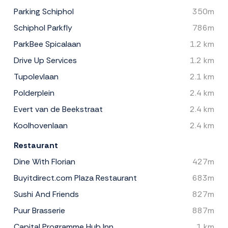
Parking Schiphol
350m
Schiphol Parkfly
786m
ParkBee Spicalaan
1.2 km
Drive Up Services
1.2 km
Tupolevlaan
2.1 km
Polderplein
2.4 km
Evert van de Beekstraat
2.4 km
Koolhovenlaan
2.4 km
Restaurant
Dine With Florian
427m
Buyitdirect.com Plaza Restaurant
683m
Sushi And Friends
827m
Puur Brasserie
887m
Capital Programme Hub Inn
1 km