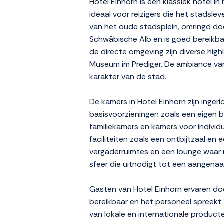
Hotel Einhorn is een klassiek hotel 
ideaal voor reizigers die het stadsl
van het oude stadsplein, omringd d
Schwäbische Alb en is goed bereikbaar
de directe omgeving zijn diverse hig
Museum im Prediger. De ambiance van H
karakter van de stad.
De kamers in Hotel Einhorn zijn ingeri
basisvoorzieningen zoals een eigen ba
familiekamers en kamers voor individu
faciliteiten zoals een ontbijtzaal en 
vergaderruimtes en een lounge waar m
sfeer die uitnodigt tot een aangenaam
Gasten van Hotel Einhorn ervaren do
bereikbaar en het personeel spreekt 
van lokale en internationale product