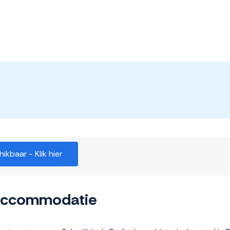
kbaar - Klik hier
 accommodatie