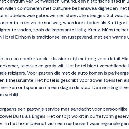
in het centrum van Schwäbisch Gmünd, een historische stad in 
even willen combineren met culturele bezienswaardigheden; het
oor middeleeuwse gebouwen en sfeervolle steegjes. Schwäbisc
 per trein en via de snelweg, waardoor steden als Stuttgart e
hlights te vinden, zoals de imposante Heilig-Kreuz-Münster, he
otel Einhorn is traditioneel en rustgevend, met een warme uit
cht in een comfortabele, klassieke stijl met oog voor detail. El
dkamer, televisie en gratis wifi. Het hotel biedt verschillen
ele reizigers. Voor gasten die met de auto komen is parkeerge
een fitnessruimte. Het hotel is geschikt voor zowel toeristen al
en kan ontspannen na een dag in de stad. De inrichting is ve
 verblijf.
orgaans een gastvrije service met aandacht voor persoonlijke
zowel Duits als Engels. Het ontbijt wordt in buffetvorm gese
en. In het hotel bevindt zich een restaurant waar regionale g