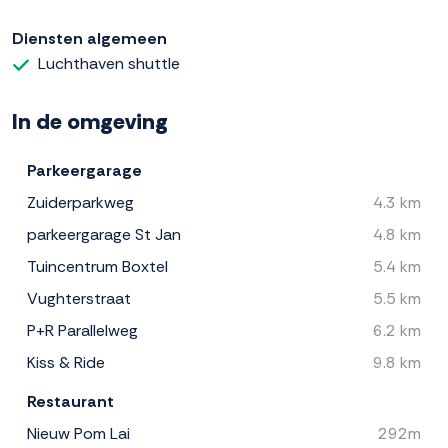
Diensten algemeen
Luchthaven shuttle
In de omgeving
Parkeergarage
Zuiderparkweg
4.3 km
parkeergarage St Jan
4.8 km
Tuincentrum Boxtel
5.4 km
Vughterstraat
5.5 km
P+R Parallelweg
6.2 km
Kiss & Ride
9.8 km
Restaurant
Nieuw Pom Lai
292m