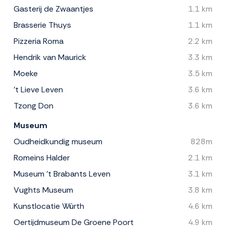
Gasterij de Zwaantjes
1.1 km
Brasserie Thuys
1.1 km
Pizzeria Roma
2.2 km
Hendrik van Maurick
3.3 km
Moeke
3.5 km
't Lieve Leven
3.6 km
Tzong Don
3.6 km
Museum
Oudheidkundig museum
828m
Romeins Halder
2.1 km
Museum 't Brabants Leven
3.1 km
Vughts Museum
3.8 km
Kunstlocatie Würth
4.6 km
Oertijdmuseum De Groene Poort
4.9 km