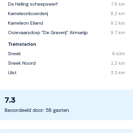
De Helling scheepswerf
7.6 km
Kameleonboerderij
8.2 km
Kameleon Eiland
9.1 km
Ooievaarsdorp "De Graverij" Akmarijp
9.7 km
Treinstation
Sneek
640m
Sneek Noord
1.2 km
IJlst
3.3 km
7.3
Beoordeeld door: 58 gasten.