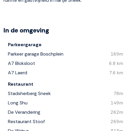
ruimte en gastvrijheid in hartje Sneek.
In de omgeving
Parkeergarage
Parkeer garage Boschplein
169m
A7 Bloksloot
6.8 km
A7 Laerd
7.6 km
Restaurant
Stadsherberg Sneek
78m
Long Shu
149m
De Verandering
262m
Restaurant Stoof
269m
De Walrus
313m