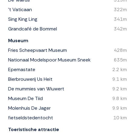
't Vaticaan
322m
Sing King Ling
341m
Grandcafé de Bommel
342m
Museum
Fries Scheepvaart Museum
428m
Nationaal Modelspoor Museum Sneek
635m
Epemastate
2.2 km
Bierbrouwerij Us Heit
9.1 km
De mummies van Wiuwert
9.2 km
Museum De Tiid
9.8 km
Molenhuis De Jager
9.9 km
fietseldstedentocht
10 km
Toeristische attractie