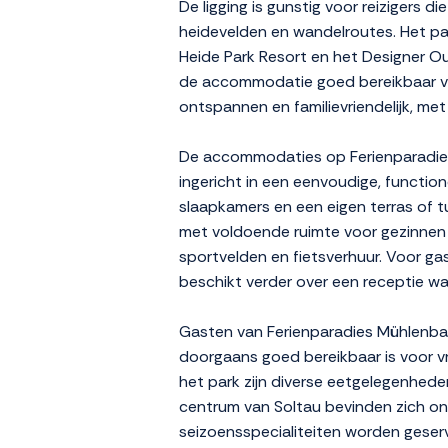
De ligging is gunstig voor reizigers 
heidevelden en wandelroutes. Het par
Heide Park Resort en het Designer Out
de accommodatie goed bereikbaar voo
ontspannen en familievriendelijk, met 
De accommodaties op Ferienparadies 
ingericht in een eenvoudige, functio
slaapkamers en een eigen terras of tu
met voldoende ruimte voor gezinnen o
sportvelden en fietsverhuur. Voor ga
beschikt verder over een receptie wa
Gasten van Ferienparadies Mühlenbac
doorgaans goed bereikbaar is voor v
het park zijn diverse eetgelegenheden
centrum van Soltau bevinden zich on
seizoensspecialiteiten worden geserv