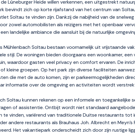
die de Lüneburger Heide willen verkennen, een uitgestrekt natu
k bevindt zich op korte rijafstand van het centrum van Solta
let Soltau te vinden zijn. Dankzij de nabijheid van de snelweg
r zowel automobilisten als reizigers met het openbaar vervoe
een landelijke ambiance die aansluit bij de natuurlijke omgevin
Mühlenbach Soltau bestaan voornamelijk uit vrijstaande vaka
nele stijl. De woningen bieden doorgaans een woonkamer, een v
in, waardoor gasten veel privacy en comfort ervaren. De inricht
f kleine groepen. Op het park zijn diverse faciliteiten aanwez
sten die met de auto komen, zijn er parkeermogelijkheden dir
ar informatie over de omgeving en activiteiten wordt verstrek
h Soltau kunnen rekenen op een informele en toegankelijke se
ragen of assistentie. Ontbijt wordt niet standaard aangebode
 te vinden, variërend van traditionele Duitse restaurants tot i
der andere restaurants als Brauhaus Joh. Albrecht en Meyn's
eerd. Het vakantiepark onderscheidt zich door zijn rustige lig