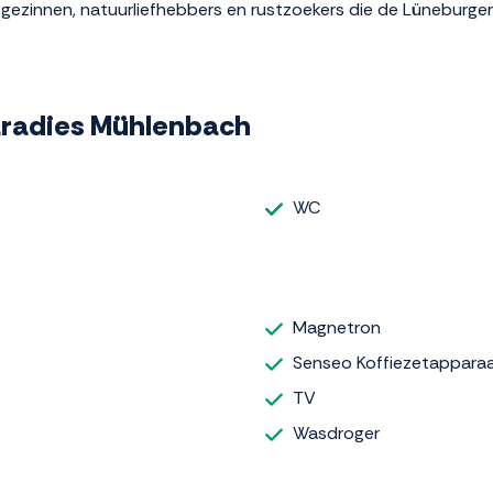
 gezinnen, natuurliefhebbers en rustzoekers die de Lüneburger
paradies Mühlenbach
WC
Magnetron
Senseo Koffiezetappara
TV
Wasdroger