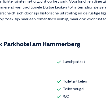
en lichte ruimte met uitzicht op het park. Voor lunch en diner z
variërend van traditionele Duitse keuken tot internationale ger
scheidt zich door zijn historische uitstraling en de rustige li
e op zoek zijn naar een romantisch verblijf, maar ook voor rust
tik Parkhotel am Hammerberg
Lunchpakket
Toiletartikelen
Toiletbeugel
WC