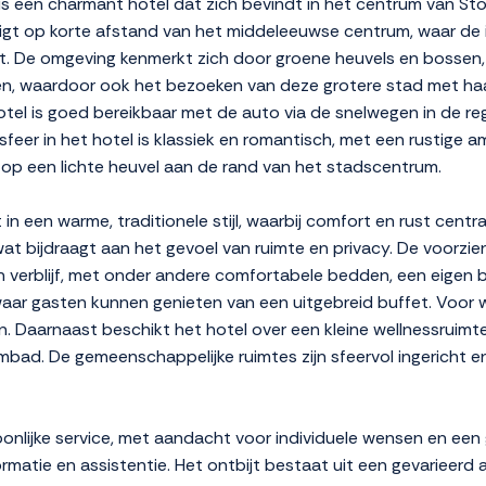
 een charmant hotel dat zich bevindt in het centrum van Stol
l ligt op korte afstand van het middeleeuwse centrum, waar d
. De omgeving kenmerkt zich door groene heuvels en bossen,
j Aken, waardoor ook het bezoeken van deze grotere stad met
tel is goed bereikbaar met de auto via de snelwegen in de reg
 sfeer in het hotel is klassiek en romantisch, met een rustige 
 op een lichte heuvel aan de rand van het stadscentrum.
 in een warme, traditionele stijl, waarbij comfort en rust centr
at bijdraagt aan het gevoel van ruimte en privacy. De voorzie
erblijf, met onder andere comfortabele bedden, een eigen b
aar gasten kunnen genieten van een uitgebreid buffet. Voor wi
in. Daarnaast beschikt het hotel over een kleine wellnessrui
mbad. De gemeenschappelijke ruimtes zijn sfeervol ingericht 
lijke service, met aandacht voor individuele wensen en een g
rmatie en assistentie. Het ontbijt bestaat uit een gevarieer