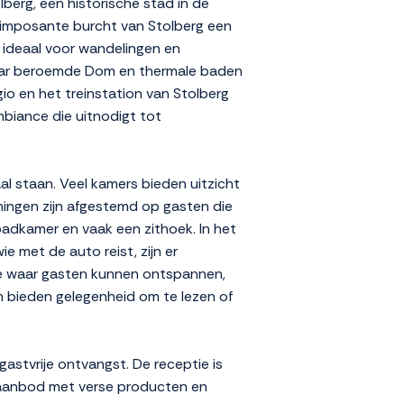
berg, een historische stad in de
e imposante burcht van Stolberg een
 ideaal voor wandelingen en
 haar beroemde Dom en thermale baden
io en het treinstation van Stolberg
ambiance die uitnodigt tot
aal staan. Veel kamers bieden uitzicht
ningen zijn afgestemd op gasten die
adkamer en vaak een zithoek. In het
e met de auto reist, zijn er
mte waar gasten kunnen ontspannen,
en bieden gelegenheid om te lezen of
astvrije ontvangst. De receptie is
d aanbod met verse producten en