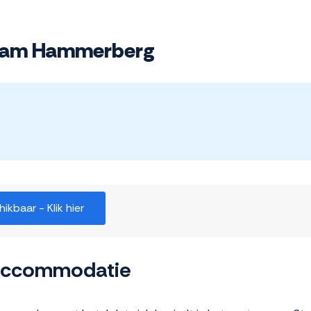
l am Hammerberg
kbaar - Klik hier
 accommodatie