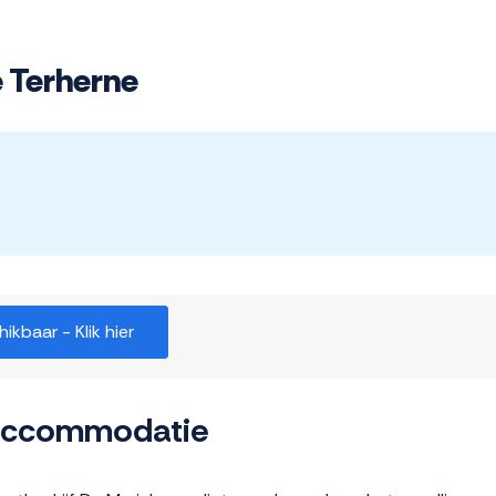
 Terherne
kbaar - Klik hier
 accommodatie