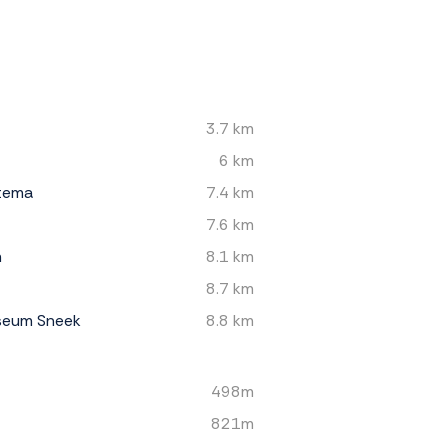
3.7 km
6 km
ttema
7.4 km
7.6 km
m
8.1 km
8.7 km
seum Sneek
8.8 km
498m
821m