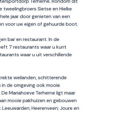
atersportdorp Terherne. Rondom dit
 tweelingbroers Sietse en Hielke
 hele jaar door genieten van een
atsen voor uw eigen of gehuurde boot.
gen bar en restaurant. In de
eeft 7 restaurants waar u kunt
staurants waar u uit verschillende
trekte weilanden, schitterende
n in de omgeving ook mooie
 De Mariahoeve Terherne ligt maar
 staan mooie pakhuizen en gebouwen
k Leeuwarden; Heerenveen; Joure en