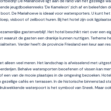
tbedrijf De Mariahoeve ligt aan de rand van het gezellige w
kende jeugdboekenreeks 'De Kameleon' zich af en beleefden de
n boot. De Mariahoeve is ideaal voor watersporters. U kunt het
 sloep, visboot of zeilboot huren. Bij het hotel zijn ook ligpla
ezamenlijke gastenverblijf. Het hotel beschikt niet over een ei
st waaruit de gasten een drankje kunnen nuttigen. Terherne h
ialiteiten. Verder heeft de provincie Friesland een keur aan re
iet alleen veel meren. Het landschap is afwisselend met uitges
oerderijen. Behalve watersporten beoefenen of vissen kan me
f een van de mooie plaatsjes in de omgeving bezoeken. Hotel
n gezellige cafés en terrassen. In de historische binnenstad
drukwekkende waterpoort is het symbool van Sneek. Maar oo