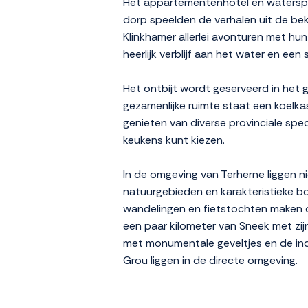
Het appartementenhotel en waterspor
dorp speelden de verhalen uit de be
Klinkhamer allerlei avonturen met hu
heerlijk verblijf aan het water en een
Het ontbijt wordt geserveerd in het g
gezamenlijke ruimte staat een koelka
genieten van diverse provinciale spec
keukens kunt kiezen.
In de omgeving van Terherne liggen n
natuurgebieden en karakteristieke b
wandelingen en fietstochten maken o
een paar kilometer van Sneek met zij
met monumentale geveltjes en de in
Grou liggen in de directe omgeving.