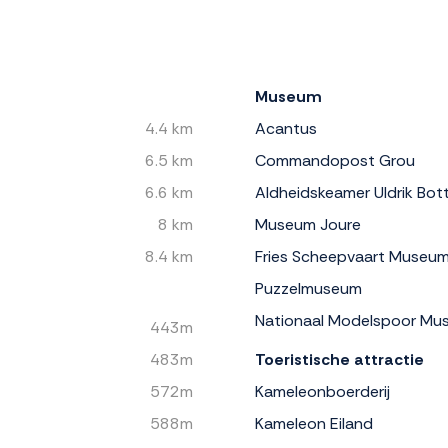
Museum
4.4 km
Acantus
6.5 km
Commandopost Grou
6.6 km
Aldheidskeamer Uldrik Bo
8 km
Museum Joure
8.4 km
Fries Scheepvaart Museu
Puzzelmuseum
Nationaal Modelspoor Mu
443m
483m
Toeristische attractie
572m
Kameleonboerderij
588m
Kameleon Eiland