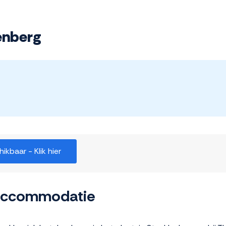
enberg
kbaar - Klik hier
 accommodatie