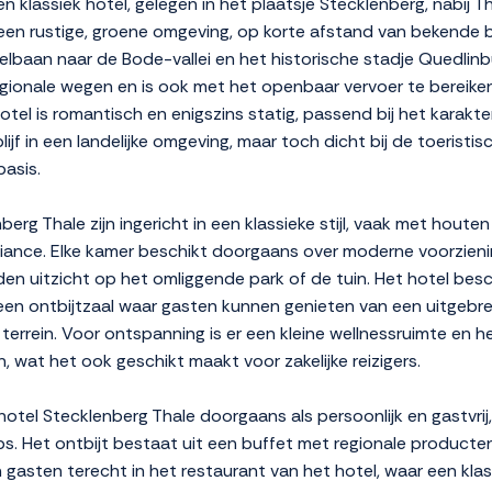
 klassiek hotel, gelegen in het plaatsje Stecklenberg, nabij Th
een rustige, groene omgeving, op korte afstand van bekende
lbaan naar de Bode-vallei en het historische stadje Quedlinbu
gionale wegen en is ook met het openbaar vervoer te bereiken
otel is romantisch en enigszins statig, passend bij het karakt
lijf in een landelijke omgeving, maar toch dicht bij de toerist
basis.
rg Thale zijn ingericht in een klassieke stijl, vaak met hout
iance. Elke kamer beschikt doorgaans over moderne voorzieni
den uitzicht op het omliggende park of de tuin. Het hotel besch
s een ontbijtzaal waar gasten kunnen genieten van een uitgebre
errein. Voor ontspanning is er een kleine wellnessruimte en 
 wat het ook geschikt maakt voor zakelijke reizigers.
hotel Stecklenberg Thale doorgaans als persoonlijk en gastvrij
ips. Het ontbijt bestaat uit een buffet met regionale product
en gasten terecht in het restaurant van het hotel, waar een k