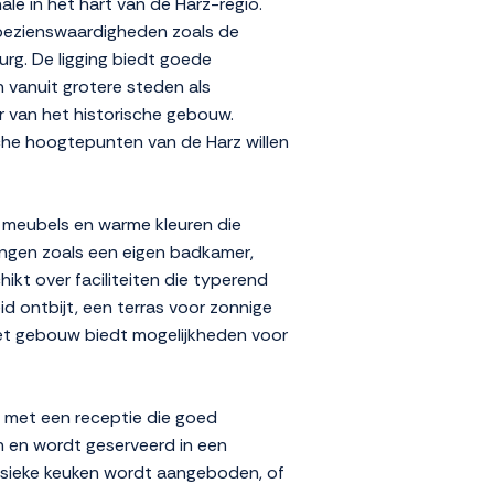
ale in het hart van de Harz-regio.
 bezienswaardigheden zoals de
rg. De ligging biedt goede
 vanuit grotere steden als
er van het historische gebouw.
ische hoogtepunten van de Harz willen
en meubels en warme kleuren die
ngen zoals een eigen badkamer,
ikt over faciliteiten die typerend
id ontbijt, een terras voor zonnige
het gebouw biedt mogelijkheden voor
, met een receptie die goed
en en wordt geserveerd in een
lassieke keuken wordt aangeboden, of