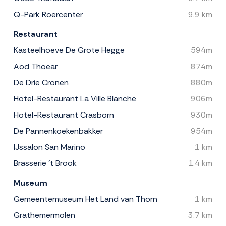
Q-Park Roercenter
9.9 km
Restaurant
Kasteelhoeve De Grote Hegge
594m
Aod Thoear
874m
De Drie Cronen
880m
Hotel-Restaurant La Ville Blanche
906m
Hotel-Restaurant Crasborn
930m
De Pannenkoekenbakker
954m
IJssalon San Marino
1 km
Brasserie 't Brook
1.4 km
Museum
Gemeentemuseum Het Land van Thorn
1 km
Grathemermolen
3.7 km