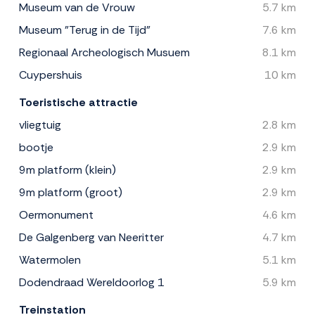
Museum van de Vrouw
5.7 km
Museum "Terug in de Tijd"
7.6 km
Regionaal Archeologisch Musuem
8.1 km
Cuypershuis
10 km
Toeristische attractie
vliegtuig
2.8 km
bootje
2.9 km
9m platform (klein)
2.9 km
9m platform (groot)
2.9 km
Oermonument
4.6 km
De Galgenberg van Neeritter
4.7 km
Watermolen
5.1 km
Dodendraad Wereldoorlog 1
5.9 km
Treinstation