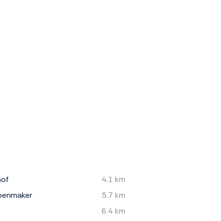
hof
4.1 km
penmaker
5.7 km
6.4 km