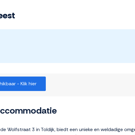
eest
kbaar - Klik hier
 accommodatie
 de Wolfstraat 3 in Toldijk, biedt een unieke en weldadige om