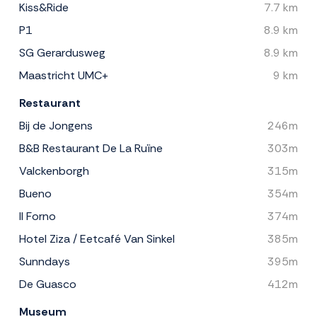
Kiss&Ride
7.7 km
P1
8.9 km
SG Gerardusweg
8.9 km
Maastricht UMC+
9 km
Restaurant
Bij de Jongens
246m
B&B Restaurant De La Ruïne
303m
Valckenborgh
315m
Bueno
354m
Il Forno
374m
Hotel Ziza / Eetcafé Van Sinkel
385m
Sunndays
395m
De Guasco
412m
Museum