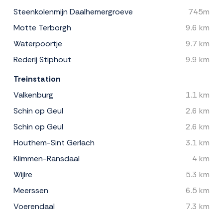
Steenkolenmijn Daalhemergroeve
745m
Motte Terborgh
9.6 km
Waterpoortje
9.7 km
Rederij Stiphout
9.9 km
Treinstation
Valkenburg
1.1 km
Schin op Geul
2.6 km
Schin op Geul
2.6 km
Houthem-Sint Gerlach
3.1 km
Klimmen-Ransdaal
4 km
Wijlre
5.3 km
Meerssen
6.5 km
Voerendaal
7.3 km