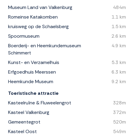
Museum Land van Valkenburg
484m
Romeinse Katakomben
1.1 km
kruisweg op de Schaelsberg
1.5 km
Spoormuseum
2.6 km
Boerderij- en Heemkundemuseum
4.9 km
Schimmert
Kunst- en Verzamelhuis
5.3 km
Erfgoedhuis Meerssen
6.3 km
Heemkunde Museum
9.2 km
Toeristische attractie
Kasteelruïne & Fluweelengrot
328m
Kasteel Valkenburg
372m
Gemeentegrot
520m
Kasteel Oost
549m