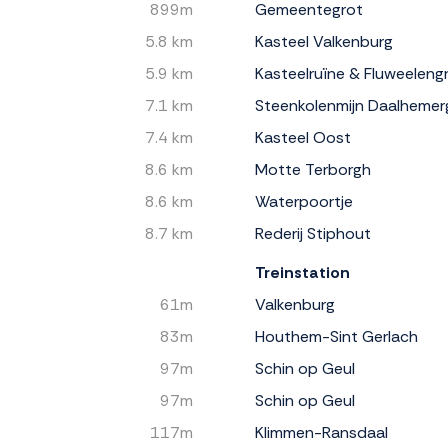
899m
Gemeentegrot
5.8 km
Kasteel Valkenburg
5.9 km
Kasteelruïne & Fluweeleng
7.1 km
Steenkolenmijn Daalhemer
7.4 km
Kasteel Oost
8.6 km
Motte Terborgh
8.6 km
Waterpoortje
8.7 km
Rederij Stiphout
Treinstation
61m
Valkenburg
83m
Houthem-Sint Gerlach
97m
Schin op Geul
97m
Schin op Geul
117m
Klimmen-Ransdaal