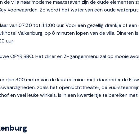
 van de villa naar moderne maatstaven zijn de oude elementen z
Key voorwaarden. Zo wordt het water van een oude waterput
t klaar van 07:30 tot 11:00 uur. Voor een gezellig drankje of een
khotel Valkenburg, op 8 minuten lopen van de villa. Dineren is
0 uur.
ieuwe OFYR BBQ. Het diner en 3-gangenmenu zal op mooie av
der dan 300 meter van de kasteelruïne, met daaronder de Fluw
swaardigheden, zoals het openluchttheater, de vuursteenmij
of en veel leuke winkels, is in een kwartiertje te bereiken met
lkenburg