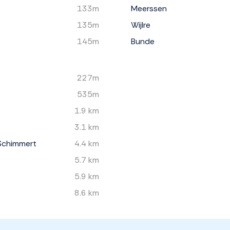
133m
Meerssen
135m
Wijlre
145m
Bunde
227m
535m
1.9 km
3.1 km
Schimmert
4.4 km
5.7 km
5.9 km
8.6 km