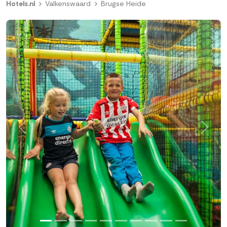
Hotels.nl
Valkenswaard
Brugse Heide