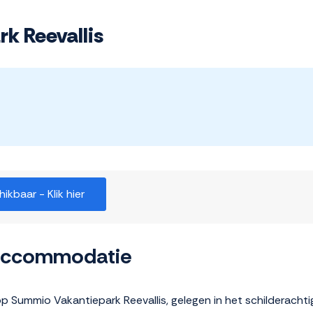
k Reevallis
kbaar - Klik hier
 accommodatie
op Summio Vakantiepark Reevallis, gelegen in het schilderacht