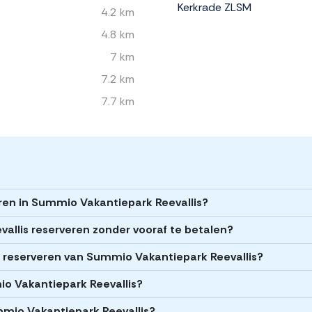
Kerkrade ZLSM
4.2 km
4.8 km
7 km
7.2 km
7.7 km
eren in Summio Vakantiepark Reevallis?
allis reserveren zonder vooraf te betalen?
et reserveren van Summio Vakantiepark Reevallis?
io Vakantiepark Reevallis?
mmio Vakantiepark Reevallis?