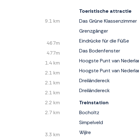
Toeristische attractie
9.1 km
Das Grüne Klassenzimmer
Grenzgänger
Eindrücke für die Füße
467m
Das Bodenfenster
477m
Hoogste Punt van Nederla
1.4 km
Hoogste Punt van Nederla
2.1 km
Dreiländereck
2.1 km
Dreiländereck
2.1 km
2.2 km
Treinstation
2.7 km
Bocholtz
Simpelveld
Wijlre
3.3 km