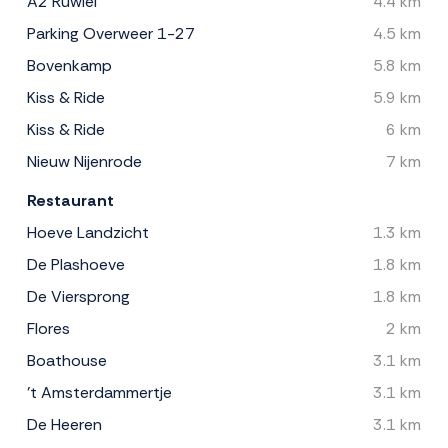
A2 Ruwiel
4.4 km
Parking Overweer 1-27
4.5 km
Bovenkamp
5.8 km
Kiss & Ride
5.9 km
Kiss & Ride
6 km
Nieuw Nijenrode
7 km
Restaurant
Hoeve Landzicht
1.3 km
De Plashoeve
1.8 km
De Viersprong
1.8 km
Flores
2 km
Boathouse
3.1 km
't Amsterdammertje
3.1 km
De Heeren
3.1 km