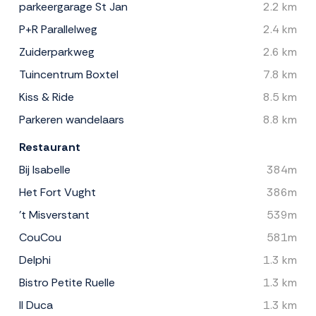
parkeergarage St Jan
2.2 km
P+R Parallelweg
2.4 km
Zuiderparkweg
2.6 km
Tuincentrum Boxtel
7.8 km
Kiss & Ride
8.5 km
Parkeren wandelaars
8.8 km
Restaurant
Bij Isabelle
384m
Het Fort Vught
386m
't Misverstant
539m
CouCou
581m
Delphi
1.3 km
Bistro Petite Ruelle
1.3 km
Il Duca
1.3 km