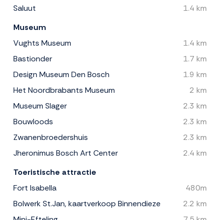
Saluut
1.4 km
Museum
Vughts Museum
1.4 km
Bastionder
1.7 km
Design Museum Den Bosch
1.9 km
Het Noordbrabants Museum
2 km
Museum Slager
2.3 km
Bouwloods
2.3 km
Zwanenbroedershuis
2.3 km
Jheronimus Bosch Art Center
2.4 km
Toeristische attractie
Fort Isabella
480m
Bolwerk St.Jan, kaartverkoop Binnendieze
2.2 km
Mini-Efteling
7.5 km