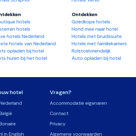
ntdekken
Ontdekken
utique hotels
Goedkope hotels
sterren hotels
Hond mee naar hotel
xe hotels Nederland
Hotels met bruidssuite
ste hotels van Nederland
Hotels met familiekamers
ets opladen bij hotel
Rolstoelvriendelijk
ets huren bij het hotel
Auto opladen bij hotel
ouw hotel
Vragen?
 Nederland
Accommodatie eigenaren
België
Contact
Bonaire
Privacy
nl in English
Algemene voorwaarden