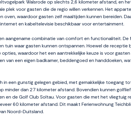
Weltvogelpark Walsrode op slechts 2,6 kilometer afstand, en 
eale plek voor gasten die de regio willen verkennen. Het appar
en oven, waardoor gasten zelf maaltijden kunnen bereiden. Da
 internet en kabeltelevisie beschikbaar voor entertainment.
en aangename combinatie van comfort en functionaliteit. De fa
 een tuin waar gasten kunnen ontspannen. Hoewel de receptie 
 opties, waardoor het een aantrekkelijke keuze is voor gaste
rzien van een eigen badkamer, beddengoed en handdoeken, wa
ch in een gunstig gelegen gebied, met gemakkelijke toegang t
op minder dan 27 kilometer afstand. Bovendien kunnen golflie
n en de Golf Club Soltau. Voor gasten die met het vliegtuig rei
eveer 60 kilometer afstand. Dit maakt Ferienwohnung Teichbl
 van Noord-Duitsland.