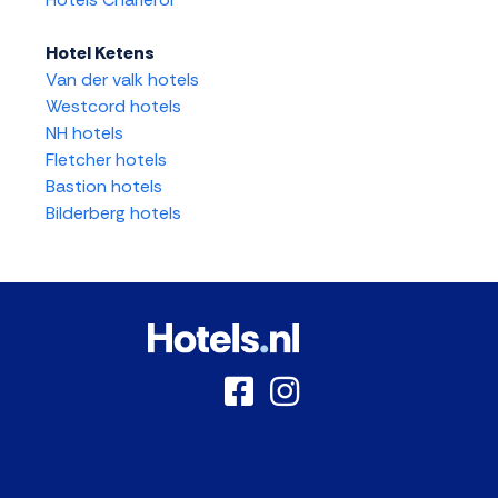
Hotel Ketens
Van der valk hotels
Westcord hotels
NH hotels
Fletcher hotels
Bastion hotels
Bilderberg hotels