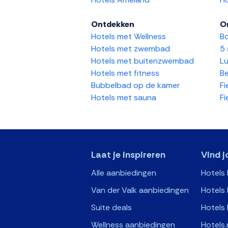
Ontdekken
O
Hotels met Wellness
Bo
Hotels met zwembad
5 
Hotels met buitenzwembad
Lu
Hotels met fitness
Be
Bubbelbad op de kamer
Fi
Hotels met sauna
Fi
Laat je inspireren
Vind j
Alle aanbiedingen
Hotels
Van der Valk aanbiedingen
Hotels 
Suite deals
Hotels 
Wellness aanbiedingen
Hotels.