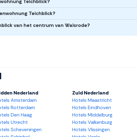
enwohnung Teichblick?
rienwohnung Teichblick?
hblick van het centrum van Walsrode?
l
idden Nederland
Zuid Nederland
otels Amsterdam
Hotels Maastricht
tels Rotterdam
Hotels Eindhoven
tels Den Haag
Hotels Middelburg
tels Utrecht
Hotels Valkenburg
tels Scheveningen
Hotels Vlissingen
tels Schiphol
Hotels Venlo