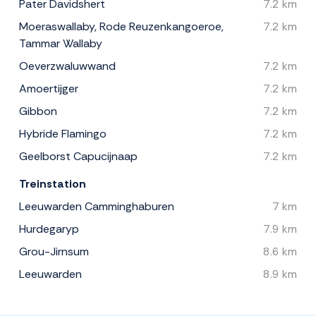
Pater Davidshert
7.2 km
Moeraswallaby, Rode Reuzenkangoeroe,
7.2 km
Tammar Wallaby
Oeverzwaluwwand
7.2 km
Amoertijger
7.2 km
Gibbon
7.2 km
Hybride Flamingo
7.2 km
Geelborst Capucijnaap
7.2 km
Treinstation
Leeuwarden Camminghaburen
7 km
Hurdegaryp
7.9 km
Grou-Jirnsum
8.6 km
Leeuwarden
8.9 km