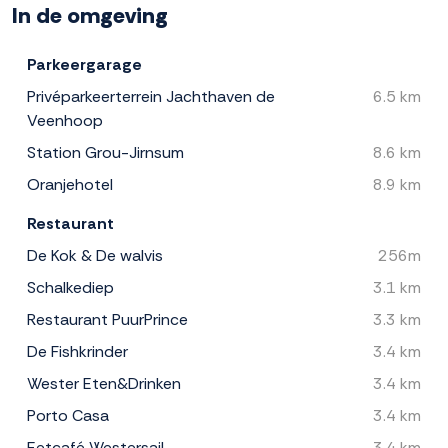
In de omgeving
Parkeergarage
Privéparkeerterrein Jachthaven de
6.5 km
Veenhoop
Station Grou-Jirnsum
8.6 km
Oranjehotel
8.9 km
Restaurant
De Kok & De walvis
256m
Schalkediep
3.1 km
Restaurant PuurPrince
3.3 km
De Fishkrinder
3.4 km
Wester Eten&Drinken
3.4 km
Porto Casa
3.4 km
Eetcafé Westersail
3.4 km