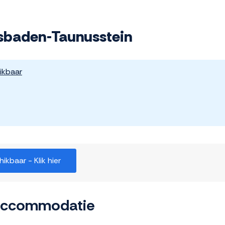
baden-Taunusstein
ikbaar
kbaar - Klik hier
 accommodatie