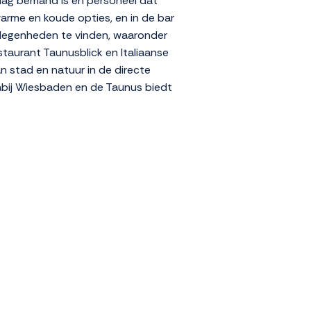
dag bemand is en personeel dat
warme en koude opties, en in de bar
gelegenheden te vinden, waaronder
staurant Taunusblick en Italiaanse
an stad en natuur in de directe
nabij Wiesbaden en de Taunus biedt