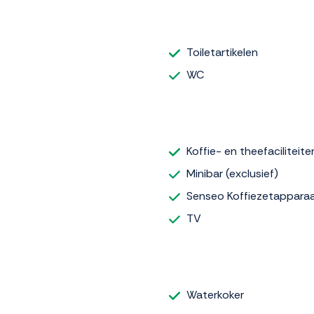
Toiletartikelen
WC
Koffie- en theefaciliteite
Minibar (exclusief)
Senseo Koffiezetappara
TV
Waterkoker