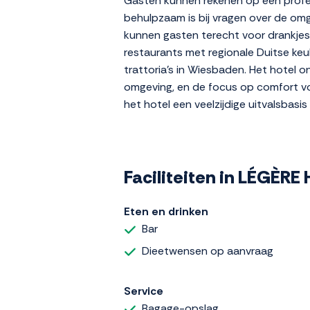
Gasten kunnen rekenen op een profes
behulpzaam is bij vragen over de omg
kunnen gasten terecht voor drankjes 
restaurants met regionale Duitse keuk
trattoria's in Wiesbaden. Het hotel o
omgeving, en de focus op comfort voo
het hotel een veelzijdige uitvalsbas
Faciliteiten in LÉGÈR
Eten en drinken
Bar
Dieetwensen op aanvraag
Service
Bagage-opslag