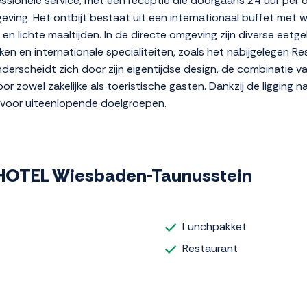
sionele service, met een receptie die doorgaans 24 uur per 
eving. Het ontbijt bestaat uit een internationaal buffet met 
en lichte maaltijden. In de directe omgeving zijn diverse eet
en en internationale specialiteiten, zoals het nabijgelegen Re
nderscheidt zich door zijn eigentijdse design, de combinatie v
r zowel zakelijke als toeristische gasten. Dankzij de ligging 
is voor uiteenlopende doelgroepen.
E HOTEL Wiesbaden-Taunusstein
Lunchpakket
Restaurant