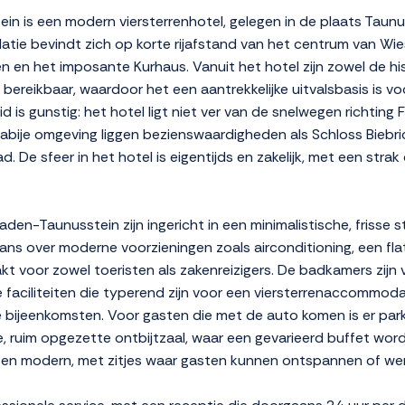
is een modern viersterrenhotel, gelegen in de plaats Taunus
tie bevindt zich op korte rijafstand van het centrum van W
en en het imposante Kurhaus. Vanuit het hotel zijn zowel de 
ereikbaar, waardoor het een aantrekkelijke uitvalsbasis is vo
 is gunstig: het hotel ligt niet ver van de snelwegen richting 
 nabije omgeving liggen bezienswaardigheden als Schloss Bie
d. De sfeer in het hotel is eigentijds en zakelijk, met een stra
Taunusstein zijn ingericht in een minimalistische, frisse sti
ns over moderne voorzieningen zoals airconditioning, een flats
kt voor zowel toeristen als zakenreizigers. De badkamers zij
 faciliteiten die typerend zijn voor een viersterrenaccommodat
e bijeenkomsten. Voor gasten die met de auto komen is er par
te, ruim opgezette ontbijtzaal, waar een gevarieerd buffet wo
m en modern, met zitjes waar gasten kunnen ontspannen of we