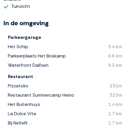
Tuinzicht
In de omgeving
Parkeergarage
Het Schip
5.4 km
Parkeerplaats Het Boskamp
6.6 km
Waterfront Dalfsen
9.3 km
Restaurant
Pizzatoko
251m
Restaurant Summercamp Heino
323m
Het Buitenhuys
1.4 km
La Dolce Vita
1.7 km
Bij Ne9eN
1.7 km