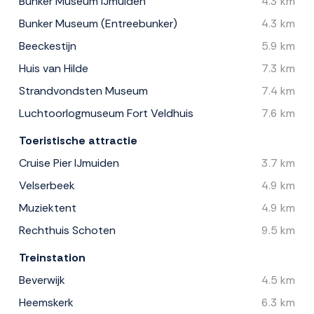
Bunker Museum IJmuiden
4.3 km
Bunker Museum (Entreebunker)
4.3 km
Beeckestijn
5.9 km
Huis van Hilde
7.3 km
Strandvondsten Museum
7.4 km
Luchtoorlogmuseum Fort Veldhuis
7.6 km
Toeristische attractie
Cruise Pier IJmuiden
3.7 km
Velserbeek
4.9 km
Muziektent
4.9 km
Rechthuis Schoten
9.5 km
Treinstation
Beverwijk
4.5 km
Heemskerk
6.3 km