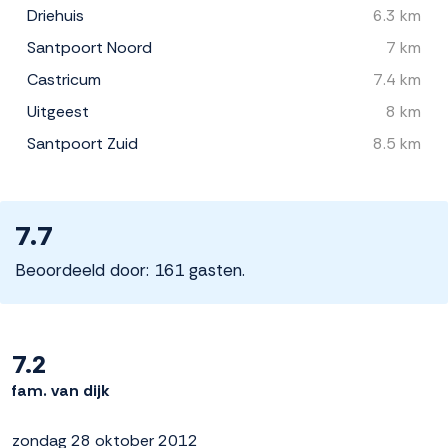
Driehuis
6.3 km
Santpoort Noord
7 km
Castricum
7.4 km
Uitgeest
8 km
Santpoort Zuid
8.5 km
7.7
Beoordeeld door: 161 gasten.
7.2
fam. van dijk
zondag 28 oktober 2012