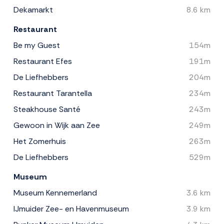
Dekamarkt
8.6 km
Restaurant
Be my Guest
154m
Restaurant Efes
191m
De Liefhebbers
204m
Restaurant Tarantella
234m
Steakhouse Santé
243m
Gewoon in Wijk aan Zee
249m
Het Zomerhuis
263m
De Liefhebbers
529m
Museum
Museum Kennemerland
3.6 km
IJmuider Zee- en Havenmuseum
3.9 km