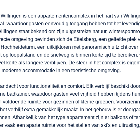
illingen is een appartementencomplex in het hart van Willing
aal, waardoor gasten eenvoudig toegang hebben tot het levendi
lingen staat bekend om zijn uitgestrekte natuur, wintersportmog
recte omgeving bevinden zich de Ettelsberg, een geliefde plek
 Hochheideturm, een uitkijktoren met panoramisch uitzicht over
igt op loopafstand en de snelweg is binnen korte tijd te bereik
el korte als langere verblijven. De sfeer in het complex is eigen
n moderne accommodatie in een toeristische omgeving.
ndacht voor functionaliteit en comfort. Elk verblijf beschikt d
e badkamer, waardoor gasten veel vrijheid hebben tijdens hun ve
en voldoende ruimte voor gezinnen of kleine groepen. Voorzieni
het verblijf extra gemakkelijk maakt. In het gebouw is er door
en. Afhankelijk van het type appartement zijn er balkons of te
er vaak een aparte ruimte voor het stallen van ski's en uitrustin