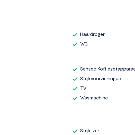
Haardroger
WC
Senseo Koffiezetappara
Strijkvoorzieningen
TV
Wasmachine
Strijkijzer