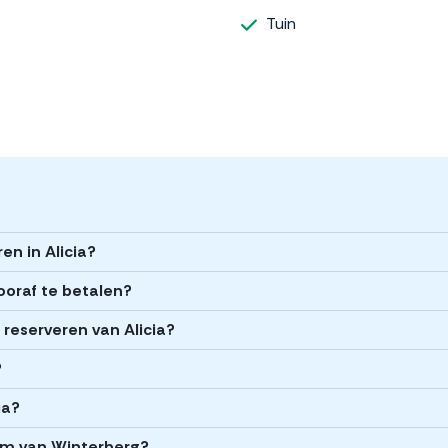
Tuin
en in Alicia?
vooraf te betalen?
t reserveren van Alicia?
?
ia?
rum van Winterberg?