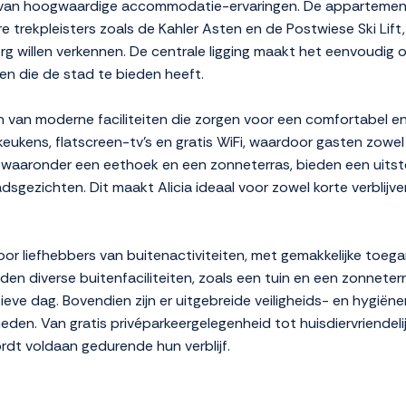
ia van hoogwaardige accommodatie-ervaringen. De appartemen
ire trekpleisters zoals de Kahler Asten en de Postwiese Ski Li
g willen verkennen. De centrale ligging maakt het eenvoudig o
n die de stad te bieden heeft.
en van moderne faciliteiten die zorgen voor een comfortabel e
e keukens, flatscreen-tv's en gratis WiFi, waardoor gasten zowe
 waaronder een eethoek en een zonneterras, bieden een uits
ezichten. Dit maakt Alicia ideaal voor zowel korte verblijven
oor liefhebbers van buitenactiviteiten, met gemakkelijke toega
n diverse buitenfaciliteiten, zoals een tuin en een zonnete
eve dag. Bovendien zijn er uitgebreide veiligheids- en hygië
ieden. Van gratis privéparkeergelegenheid tot huisdiervriendeli
dt voldaan gedurende hun verblijf.