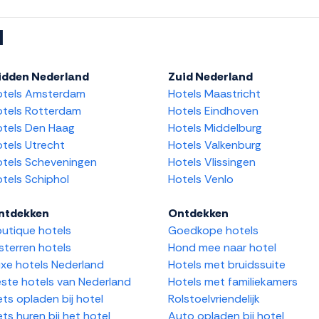
l
idden Nederland
Zuid Nederland
otels Amsterdam
Hotels Maastricht
tels Rotterdam
Hotels Eindhoven
tels Den Haag
Hotels Middelburg
tels Utrecht
Hotels Valkenburg
tels Scheveningen
Hotels Vlissingen
tels Schiphol
Hotels Venlo
ntdekken
Ontdekken
utique hotels
Goedkope hotels
sterren hotels
Hond mee naar hotel
xe hotels Nederland
Hotels met bruidssuite
ste hotels van Nederland
Hotels met familiekamers
ets opladen bij hotel
Rolstoelvriendelijk
ets huren bij het hotel
Auto opladen bij hotel