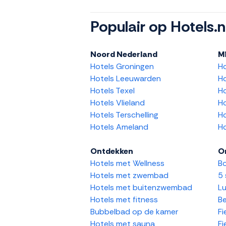
Populair op Hotels.n
Noord Nederland
M
Hotels Groningen
H
Hotels Leeuwarden
Ho
Hotels Texel
Ho
Hotels Vlieland
Ho
Hotels Terschelling
Ho
Hotels Ameland
Ho
Ontdekken
O
Hotels met Wellness
Bo
Hotels met zwembad
5 
Hotels met buitenzwembad
Lu
Hotels met fitness
Be
Bubbelbad op de kamer
Fi
Hotels met sauna
Fi