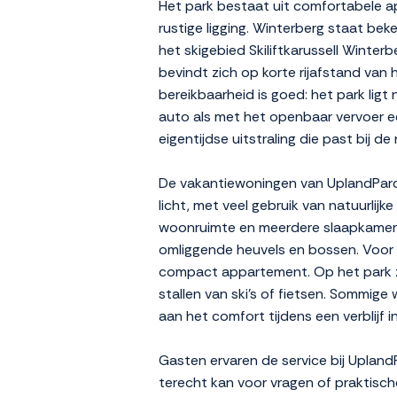
Het park bestaat uit comfortabele a
rustige ligging. Winterberg staat be
het skigebied Skiliftkarussell Winte
bevindt zich op korte rijafstand van 
bereikbaarheid is goed: het park ligt
auto als met het openbaar vervoer e
eigentijdse uitstraling die past bij d
De vakantiewoningen van UplandParcs 
licht, met veel gebruik van natuurlij
woonruimte en meerdere slaapkamers.
omliggende heuvels en bossen. Voor g
compact appartement. Op het park zij
stallen van ski's of fietsen. Sommig
aan het comfort tijdens een verblijf 
Gasten ervaren de service bij Upland
terecht kan voor vragen of praktisc