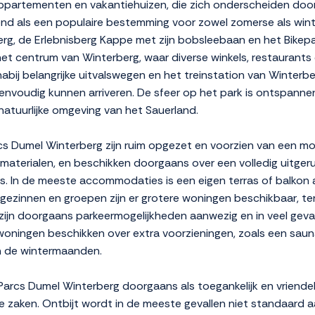
ppartementen en vakantiehuizen, die zich onderscheiden door 
kend als een populaire bestemming voor zowel zomerse als wint
rberg, de Erlebnisberg Kappe met zijn bobsleebaan en het Bik
het centrum van Winterberg, waar diverse winkels, restaurants 
 nabij belangrijke uitvalswegen en het treinstation van Winte
envoudig kunnen arriveren. De sfeer op het park is ontspanne
e natuurlijke omgeving van het Sauerland.
Dumel Winterberg zijn ruim opgezet en voorzien van een moder
ke materialen, en beschikken doorgaans over een volledig uitge
 In de meeste accommodaties is een eigen terras of balkon a
ezinnen en groepen zijn er grotere woningen beschikbaar, terw
n doorgaans parkeermogelijkheden aanwezig en in veel gevalle
e woningen beschikken over extra voorzieningen, zoals een sau
in de wintermaanden.
Parcs Dumel Winterberg doorgaans als toegankelijk en vriendel
he zaken. Ontbijt wordt in de meeste gevallen niet standaard