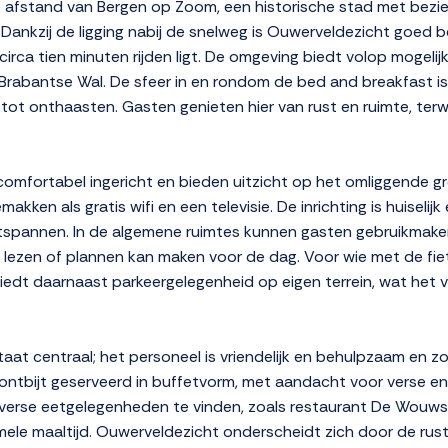
 afstand van Bergen op Zoom, een historische stad met bezi
nkzij de ligging nabij de snelweg is Ouwerveldezicht goed be
irca tien minuten rijden ligt. De omgeving biedt volop mogel
Brabantse Wal. De sfeer in en rondom de bed and breakfast is
ot onthaasten. Gasten genieten hier van rust en ruimte, terwij
omfortabel ingericht en bieden uitzicht op het omliggende gr
kken als gratis wifi en een televisie. De inrichting is huiseli
tspannen. In de algemene ruimtes kunnen gasten gebruikmaken 
n lezen of plannen kan maken voor de dag. Voor wie met de fiet
edt daarnaast parkeergelegenheid op eigen terrein, wat het v
taat centraal; het personeel is vriendelijk en behulpzaam en z
ontbijt geserveerd in buffetvorm, met aandacht voor verse en
 diverse eetgelegenheden te vinden, zoals restaurant De Wouw
ele maaltijd. Ouwerveldezicht onderscheidt zich door de rustig