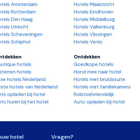
otels Amsterdam
Hotels Maastricht
tels Rotterdam
Hotels Eindhoven
tels Den Haag
Hotels Middelburg
tels Utrecht
Hotels Valkenburg
tels Scheveningen
Hotels Vlissingen
tels Schiphol
Hotels Venlo
ntdekken
Ontdekken
utique hotels
Goedkope hotels
sterren hotels
Hond mee naar hotel
xe hotels Nederland
Hotels met bruidssuite
ste hotels van Nederland
Hotels met familiekamers
ets opladen bij hotel
Rolstoelvriendelijk
ets huren bij het hotel
Auto opladen bij hotel
ouw hotel
Vragen?