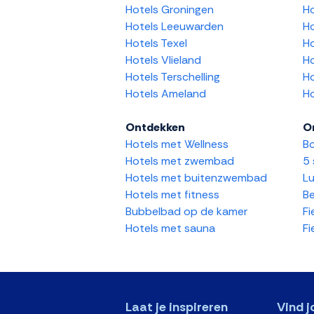
Hotels Groningen
H
Hotels Leeuwarden
Ho
Hotels Texel
Ho
Hotels Vlieland
Ho
Hotels Terschelling
Ho
Hotels Ameland
Ho
Ontdekken
O
Hotels met Wellness
Bo
Hotels met zwembad
5 
Hotels met buitenzwembad
Lu
Hotels met fitness
Be
Bubbelbad op de kamer
Fi
Hotels met sauna
Fi
Laat je inspireren
Vind j