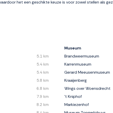
aardoor het een geschikte keuze is voor zowel stellen als gez
Museum
5.1 km
Brandweermuseum
5.4 km
Karrenmuseum
5.4 km
Gerard Meeusenmuseum
5.8 km
Kraaijenberg
6.8 km
Wings over Woensdrecht
7.9 km
’t Kniphof
8.2 km
Markiezenhof
8.4 km
Museum Tongerlohuys