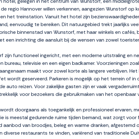
 hotel, gelegen in het centrum van Wunstorf, een middelgrote
die de regio Hannover willen verkennen, aangezien Wunstorf op 
 en het treinstation. Vanuit het hotel zijn bezienswaardighede
, eenvoudig te bereiken. Dit natuurgebied trekt jaarlijks vee
orische binnenstad van Wunstorf, met haar winkels en cafés, 
 met een inrichting die aansluit bij de wensen van zowel toeriste
zijn functioneel ingericht, met een moderne uitstraling en n
ureau, televisie en een eigen badkamer. Voorzieningen zoals g
 aangenaam maakt voor zowel korte als langere verblijven. He
et wordt geserveerd. Parkeren is mogelijk op het terrein of in
 auto reizen. Voor zakelijke gasten zijn er vaak vergaderruimt
rekkelijk voor bezoekers die gebruikmaken van het openbaar v
wordt doorgaans als toegankelijk en professioneel ervaren, m
ie is meestal gedurende ruime tijden bemand, wat zorgt voor fle
rd aanbod van broodjes, beleg en warme dranken, afgestemd op
n diverse restaurants te vinden, variërend van traditionele Dui