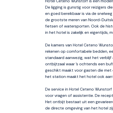
Hotel Ceteno Wunstorf is een modern
De ligging is gunstig voor reizigers 
en goed bereikbaar is via de snelweg
de grootste meren van Noord-Duitsland
fietsen of watersporten. Ook de hist
in het hotel is zakelijk en eigentijds,
De kamers van Hotel Ceteno Wunstorf 
rekenen op comfortabele bedden, een b
standaard aanwezig, wat het verblijf
ontbijtzaal waar 's ochtends een buff
geschikt maakt voor gasten die met de
het station maakt het hotel ook aant
De service in Hotel Ceteno Wunstorf 
voor vragen of assistentie. De recept
Het ontbijt bestaat uit een gevariee
de directe omgeving van het hotel zij