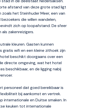
 stad in de deelstaat Nedersaksen.
korte afstand van deze grote stad ligt
n zoals het Steinhuder Meer, een van
l bezoekers die willen wandelen,
bevindt zich op loopafstand. De sfeer
n als zakenreizigers.
eutrale kleuren. Gasten kunnen
ratis wifi en een kleine zithoek zijn
t hotel beschikt doorgaans over een
 de directe omgeving, wat het hotel
es beschikbaar, en de ligging nabij
ervoer.
et personeel dat goed bereikbaar is
xibiliteit bij aankomst en vertrek.
 internationale en Duitse smaken. In
tse keuken tot internationale