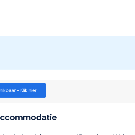
kbaar - Klik hier
 accommodatie