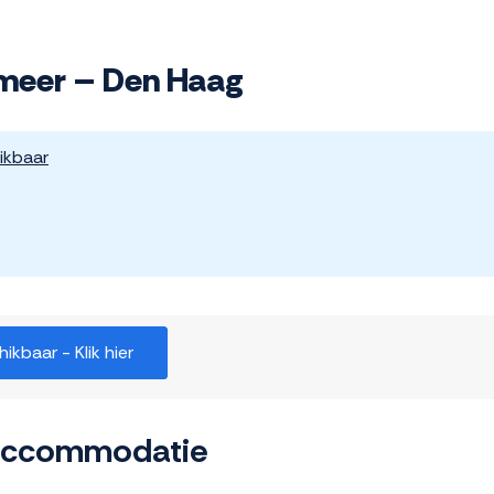
rmeer – Den Haag
ikbaar
kbaar - Klik hier
 accommodatie