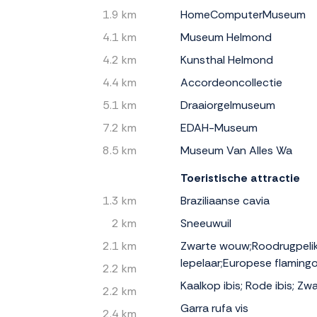
1.9 km
HomeComputerMuseum
4.1 km
Museum Helmond
4.2 km
Kunsthal Helmond
4.4 km
Accordeoncollectie
5.1 km
Draaiorgelmuseum
7.2 km
EDAH-Museum
8.5 km
Museum Van Alles Wa
Toeristische attractie
1.3 km
Braziliaanse cavia
2 km
Sneeuwuil
2.1 km
Zwarte wouw;Roodrugpeli
lepelaar;Europese flamingo
2.2 km
Kaalkop ibis; Rode ibis; Zw
2.2 km
Garra rufa vis
2.4 km