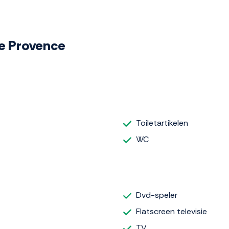
de Provence
Toiletartikelen
WC
Dvd-speler
Flatscreen televisie
TV