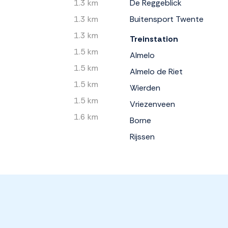
1.3 km
De Reggeblick
1.3 km
Buitensport Twente
1.3 km
Treinstation
1.5 km
Almelo
1.5 km
Almelo de Riet
1.5 km
Wierden
1.5 km
Vriezenveen
1.6 km
Borne
Rijssen