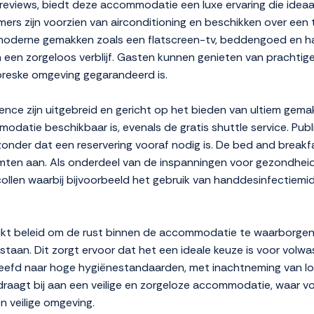
reviews, biedt deze accommodatie een luxe ervaring die ideaa
mers zijn voorzien van airconditioning en beschikken over een 
 moderne gemakken zoals een flatscreen-tv, beddengoed en h
een zorgeloos verblijf. Gasten kunnen genieten van prachtige
oreske omgeving gegarandeerd is.
ence zijn uitgebreid en gericht op het bieden van ultiem ge
modatie beschikbaar is, evenals de gratis shuttle service. Publi
nder dat een reservering vooraf nodig is. De bed and breakfa
ruimten aan. Als onderdeel van de inspanningen voor gezondheid
ollen waarbij bijvoorbeeld het gebruik van handdesinfectiemi
ikt beleid om de rust binnen de accommodatie te waarborgen. 
estaan. Dit zorgt ervoor dat het een ideale keuze is voor volwa
eefd naar hoge hygiënestandaarden, met inachtneming van loka
s draagt bij aan een veilige en zorgeloze accommodatie, waar
en veilige omgeving.