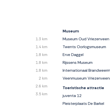
Museum
1.3 km
Museum Oud Vriezenveen
1.4 km
Twents Oorlogsmuseum
1.8 km
Erve Daggel
1.8 km
Rijssens Museum
1.8 km
Internationaal Brandwee
2 km
Veenmuseum Vriezenveen
2.6 km
Toeristische attractie
3.5 km
juventa 12
Pleisterplaats De Barkel