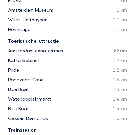
FOAM
1 km
Amsterdam Museum
1 km
Willet-Holthuysen
1.1 km
Hermitage
1.1 km
Toeristische attractie
Amsterdam canal cruises
680m
Kattenkabinet
1.2 km
Pride
1.2 km
Rondvaart Canal
1.3 km
Blue Boat
1.4 km
Waterloopleinmarkt
1.4 km
Blue Boat
1.4 km
Gassan Diamonds
1.5 km
Treinstation