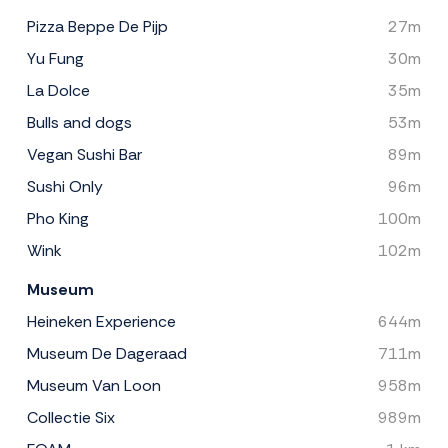
Pizza Beppe De Pijp
27m
Yu Fung
30m
La Dolce
35m
Bulls and dogs
53m
Vegan Sushi Bar
89m
Sushi Only
96m
Pho King
100m
Wink
102m
Museum
Heineken Experience
644m
Museum De Dageraad
711m
Museum Van Loon
958m
Collectie Six
989m