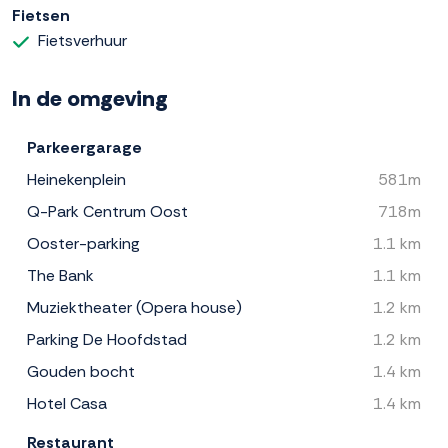
Fietsen
Fietsverhuur
In de omgeving
Parkeergarage
Heinekenplein
581m
Q-Park Centrum Oost
718m
Ooster-parking
1.1 km
The Bank
1.1 km
Muziektheater (Opera house)
1.2 km
Parking De Hoofdstad
1.2 km
Gouden bocht
1.4 km
Hotel Casa
1.4 km
Restaurant