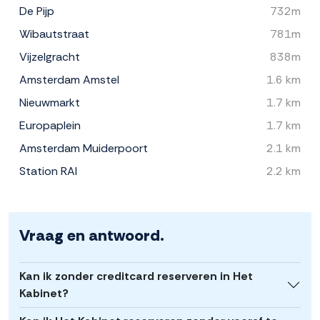
De Pijp
732m
Wibautstraat
781m
Vijzelgracht
838m
Amsterdam Amstel
1.6 km
Nieuwmarkt
1.7 km
Europaplein
1.7 km
Amsterdam Muiderpoort
2.1 km
Station RAI
2.2 km
Vraag en antwoord.
Kan ik zonder creditcard reserveren in Het
Kabinet?