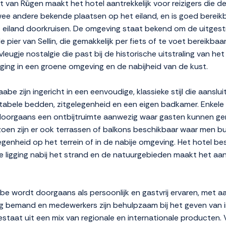
t van Rügen maakt het hotel aantrekkelijk voor reizigers die d
twee andere bekende plaatsen op het eiland, en is goed bereikb
et eiland doorkruisen. De omgeving staat bekend om de uitges
er van Sellin, die gemakkelijk per fiets of te voet bereikbaar z
vleugje nostalgie die past bij de historische uitstraling van h
gging in een groene omgeving en de nabijheid van de kust.
be zijn ingericht in een eenvoudige, klassieke stijl die aanslui
tabele bedden, zitgelegenheid en een eigen badkamer. Enkele 
s doorgaans een ontbijtruimte aanwezig waar gasten kunnen ge
izoen zijn er ook terrassen of balkons beschikbaar waar men b
genheid op het terrein of in de nabije omgeving. Het hotel be
de ligging nabij het strand en de natuurgebieden maakt het aan
abe wordt doorgaans als persoonlijk en gastvrij ervaren, met
g bemand en medewerkers zijn behulpzaam bij het geven van i
estaat uit een mix van regionale en internationale producten. V