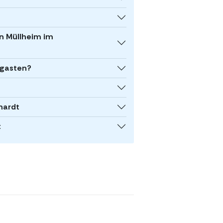
n Müllheim im
 gasten?
hardt
t