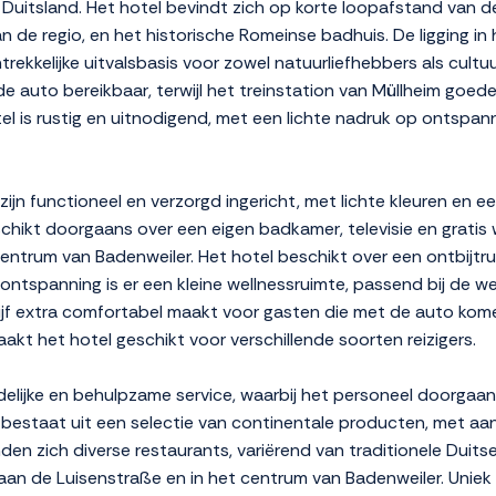
 Duitsland. Het hotel bevindt zich op korte loopafstand van
de regio, en het historische Romeinse badhuis. De ligging in 
ekkelijke uitvalsbasis voor zowel natuurliefhebbers als cultuu
 de auto bereikbaar, terwijl het treinstation van Müllheim goe
el is rustig en uitnodigend, met een lichte nadruk op ontspanni
n functioneel en verzorgd ingericht, met lichte kleuren en e
chikt doorgaans over een eigen badkamer, televisie en gratis 
entrum van Badenweiler. Het hotel beschikt over een ontbijt
 ontspanning is er een kleine wellnessruimte, passend bij de we
erblijf extra comfortabel maakt voor gasten die met de auto ko
akt het hotel geschikt voor verschillende soorten reizigers.
elijke en behulpzame service, waarbij het personeel doorgaan
 bestaat uit een selectie van continentale producten, met aan
en zich diverse restaurants, variërend van traditionele Duits
aan de Luisenstraße en in het centrum van Badenweiler. Uni