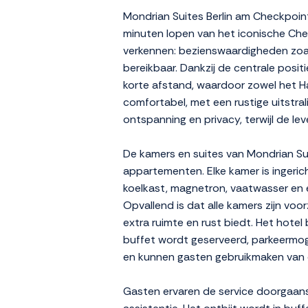
Mondrian Suites Berlin am Checkpoint
minuten lopen van het iconische Check
verkennen: bezienswaardigheden zoal
bereikbaar. Dankzij de centrale posi
korte afstand, waardoor zowel het Ha
comfortabel, met een rustige uitstrali
ontspanning en privacy, terwijl de lev
De kamers en suites van Mondrian Sui
appartementen. Elke kamer is ingerich
koelkast, magnetron, vaatwasser en e
Opvallend is dat alle kamers zijn voo
extra ruimte en rust biedt. Het hotel
buffet wordt geserveerd, parkeermogel
en kunnen gasten gebruikmaken van 
Gasten ervaren de service doorgaans 