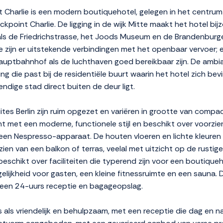
 Charlie is een modern boutiquehotel, gelegen in het centrum v
point Charlie. De ligging in de wijk Mitte maakt het hotel bij
s de Friedrichstrasse, het Joods Museum en de Brandenburger
tie zijn er uitstekende verbindingen met het openbaar vervoer;
uptbahnhof als de luchthaven goed bereikbaar zijn. De ambian
ng die past bij de residentiële buurt waarin het hotel zich bevi
endige stad direct buiten de deur ligt.
tes Berlin zijn ruim opgezet en variëren in grootte van compac
t met een moderne, functionele stijl en beschikt over voorzie
en Nespresso-apparaat. De houten vloeren en lichte kleuren zo
rzien van een balkon of terras, veelal met uitzicht op de rusti
 beschikt over faciliteiten die typerend zijn voor een boutique
ijkheid voor gasten, een kleine fitnessruimte en een sauna. Da
een 24-uurs receptie en bagageopslag.
als vriendelijk en behulpzaam, met een receptie die dag en na