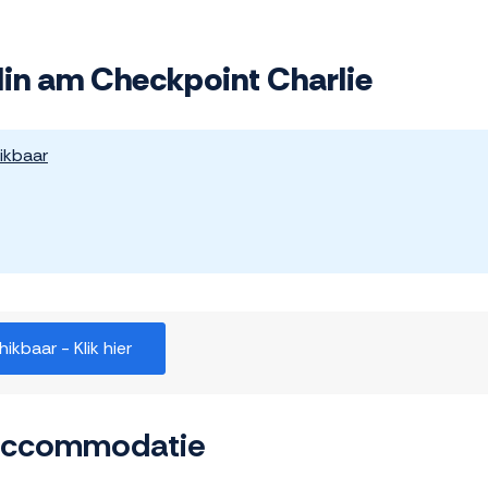
lin am Checkpoint Charlie
ikbaar
kbaar - Klik hier
 accommodatie