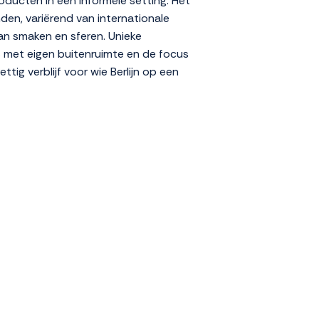
ducten in een informele setting. Het
den, variërend van internationale
aan smaken en sferen. Unieke
rs met eigen buitenruimte en de focus
tig verblijf voor wie Berlijn op een