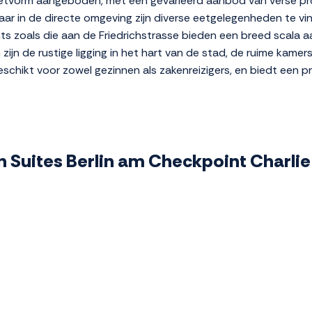
ffetvorm aangeboden, met een gevarieerd aanbod van verse pro
aar in de directe omgeving zijn diverse eetgelegenheden te vin
nts zoals die aan de Friedrichstrasse bieden een breed scala 
zijn de rustige ligging in het hart van de stad, de ruime kame
schikt voor zowel gezinnen als zakenreizigers, en biedt een pret
an Suites Berlin am Checkpoint Charlie