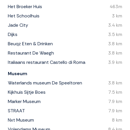
Het Broeker Huis
463m
Het Schoolhuis
3 km
Jade City
3.4 km
Dijks
3.5 km
Beuqz Eten & Drinken
3.8 km
Restaurant De Waegh
3.8 km
Italiaans restaurant Castello di Roma
3.9 km
Museum
Waterlands museum De Speeltoren
3.8 km
Kijkhuis Sijtje Boes
7.5 km
Marker Museum
7.9 km
STRAAT
7.9 km
Nxt Museum
8 km
Volendams Museum
8.4 km