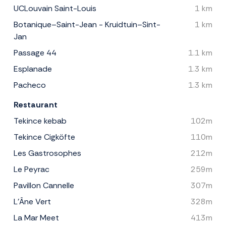
UCLouvain Saint-Louis
1 km
Botanique–Saint-Jean - Kruidtuin–Sint-
1 km
Jan
Passage 44
1.1 km
Esplanade
1.3 km
Pacheco
1.3 km
Restaurant
Tekince kebab
102m
Tekince Cigköfte
110m
Les Gastrosophes
212m
Le Peyrac
259m
Pavillon Cannelle
307m
L'Âne Vert
328m
La Mar Meet
413m