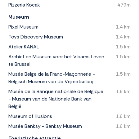
Pizzeria Kocak
479m
Museum
Pixel Museum
1.4 km
Toys Discovery Museum
1.4 km
Atelier KANAL
1.5 km
Archief en Museum voor het Vlaams Leven
1.5 km
te Brussel
Musée Belge de la Franc-Maçonnerie -
1.5 km
Belgisch Museum van de Vrijmetselarij
Musée de la Banque nationale de Belgique
1.6 km
- Museum van de Nationale Bank van
België
Museum of Illusions
1.6 km
Musée Banksy - Banksy Museum
1.6 km
Toeristische attractie