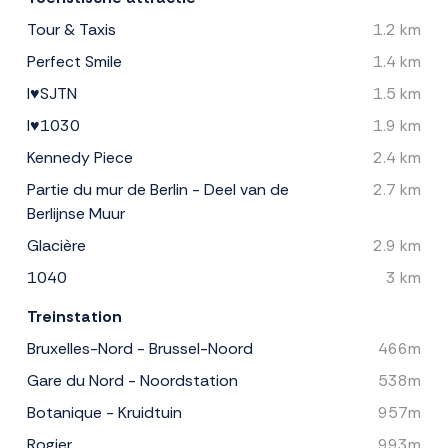
Tour & Taxis
1.2 km
Perfect Smile
1.4 km
I♥SJTN
1.5 km
I♥1030
1.9 km
Kennedy Piece
2.4 km
Partie du mur de Berlin - Deel van de
2.7 km
Berlijnse Muur
Glacière
2.9 km
1040
3 km
Treinstation
Bruxelles-Nord - Brussel-Noord
466m
Gare du Nord - Noordstation
538m
Botanique - Kruidtuin
957m
Rogier
993m