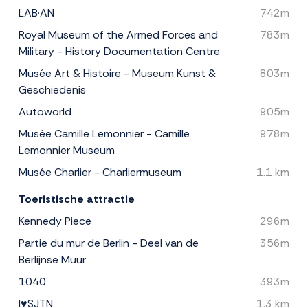
LAB·AN
742m
Royal Museum of the Armed Forces and
783m
Military - History Documentation Centre
Musée Art & Histoire - Museum Kunst &
803m
Geschiedenis
Autoworld
905m
Musée Camille Lemonnier - Camille
978m
Lemonnier Museum
Musée Charlier - Charliermuseum
1.1 km
Toeristische attractie
Kennedy Piece
296m
Partie du mur de Berlin - Deel van de
356m
Berlijnse Muur
1040
393m
I♥SJTN
1.3 km