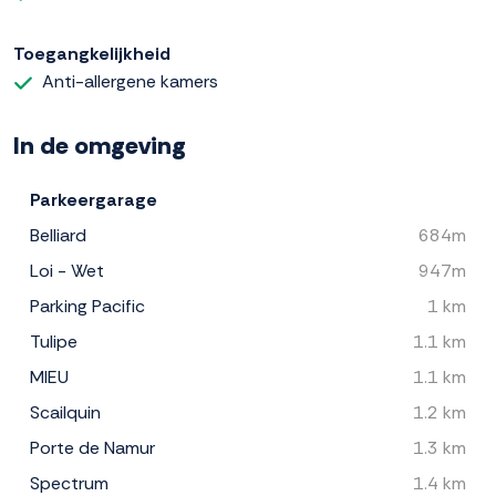
Toegangkelijkheid
Anti-allergene kamers
In de omgeving
Parkeergarage
Belliard
684m
Loi - Wet
947m
Parking Pacific
1 km
Tulipe
1.1 km
MIEU
1.1 km
Scailquin
1.2 km
Porte de Namur
1.3 km
Spectrum
1.4 km