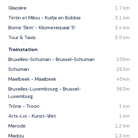
Glacière
1.7 km
Tintin et Milou - Kuifje en Bobbie
3.1 km
Borne '5km' - Kilometerpaal '5'
3.4 km
Tour & Taxis
3.5 km
Treinstation
Bruxelles-Schuman - Brussel-Schuman
259m
Schuman
263m
Maelbeek - Maalbeek
454m
Bruxelles-Luxembourg - Brussel-
563m
Luxemburg
Trône - Troon
1 km
Arts-Loi - Kunst-Wet
1 km
Merode
1.2 km
Madou
1.3 km