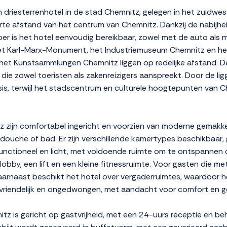
 driesterrenhotel in de stad Chemnitz, gelegen in het zuidw
 korte afstand van het centrum van Chemnitz. Dankzij de nabij
r is het hotel eenvoudig bereikbaar, zowel met de auto als met
et Karl-Marx-Monument, het Industriemuseum Chemnitz en h
het Kunstsammlungen Chemnitz liggen op redelijke afstand. De s
ng die zowel toeristen als zakenreizigers aanspreekt. Door de l
asis, terwijl het stadscentrum en culturele hoogtepunten van
zijn comfortabel ingericht en voorzien van moderne gemakken 
douche of bad. Er zijn verschillende kamertypes beschikbaar, 
 functioneel en licht, met voldoende ruimte om te ontspannen of
obby, een lift en een kleine fitnessruimte. Voor gasten die met
aarnaast beschikt het hotel over vergaderruimtes, waardoor het
 vriendelijk en ongedwongen, met aandacht voor comfort en 
tz is gericht op gastvrijheid, met een 24-uurs receptie en b