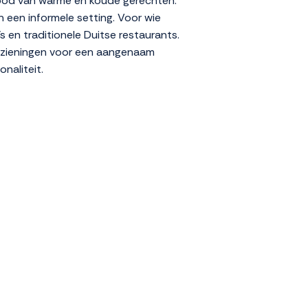
nbod van warme en koude gerechten.
n een informele setting. Voor wie
s en traditionele Duitse restaurants.
oorzieningen voor een aangenaam
naliteit.