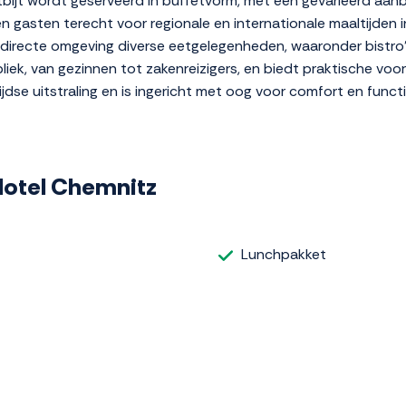
bijt wordt geserveerd in buffetvorm, met een gevarieerd aa
n gasten terecht voor regionale en internationale maaltijden i
 de directe omgeving diverse eetgelegenheden, waaronder bistro'
bliek, van gezinnen tot zakenreizigers, en biedt praktische v
jdse uitstraling en is ingericht met oog voor comfort en functio
 Hotel Chemnitz
Lunchpakket