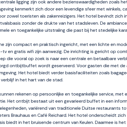
entrale ligging zijn ook andere bezienswaardigheden zoals h
mgeving kenmerkt zich door een levendige sfeer met winkels, c
voor zowel toeristen als zakenreizigers. Het hotel bevindt zich i
itvalsbasis zonder de drukte van het stadsleven. De ambiance
le en toegankelijke uitstraling die past bij het stedelijke kar
 zijn compact en praktisch ingericht, met een lichte en mode
tv en gratis wifi zijn aanwezig. De inrichting is gericht op com
ep die vooral op zoek is naar een centrale en betaalbare verblij
zorgd ontbijtbuffet wordt geserveerd. Voor gasten die met de 
mgeving. Het hotel biedt verder basisfaciliteiten zoals bagage
verblijf in het hart van de stad.
unnen rekenen op persoonlijke en toegankelijke service, met
ie. Het ontbijt bestaat uit een gevarieerd buffet in een informe
gelegenheden, variërend van traditionele Duitse restaurants t
eters Brauhaus en Café Reichard. Het hotel onderscheidt zich 
asis biedt in het bruisende centrum van Keulen. Daarmee is het