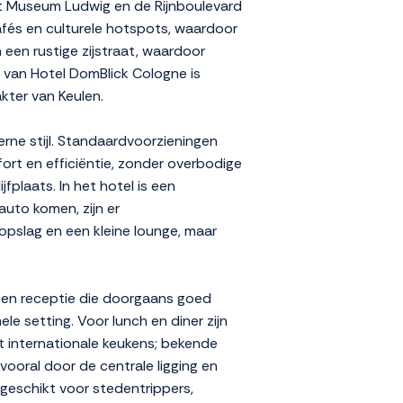
et Museum Ludwig en de Rijnboulevard
afés en culturele hotspots, waardoor
n een rustige zijstraat, waardoor
 van Hotel DomBlick Cologne is
akter van Keulen.
rne stijl. Standaardvoorzieningen
fort en efficiëntie, zonder overbodige
fplaats. In het hotel is een
auto komen, zijn er
opslag en een kleine lounge, maar
 een receptie die doorgaans goed
le setting. Voor lunch en diner zijn
ot internationale keukens; bekende
vooral door de centrale ligging en
 geschikt voor stedentrippers,