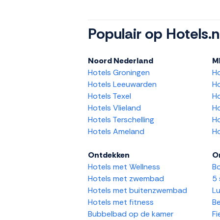
Populair op Hotels.n
Noord Nederland
M
Hotels Groningen
H
Hotels Leeuwarden
Ho
Hotels Texel
Ho
Hotels Vlieland
Ho
Hotels Terschelling
Ho
Hotels Ameland
Ho
Ontdekken
O
Hotels met Wellness
Bo
Hotels met zwembad
5 
Hotels met buitenzwembad
Lu
Hotels met fitness
Be
Bubbelbad op de kamer
Fi