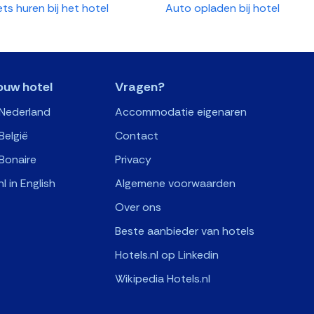
ets huren bij het hotel
Auto opladen bij hotel
ouw hotel
Vragen?
 Nederland
Accommodatie eigenaren
België
Contact
Bonaire
Privacy
nl in English
Algemene voorwaarden
Over ons
Beste aanbieder van hotels
Hotels.nl op Linkedin
Wikipedia Hotels.nl