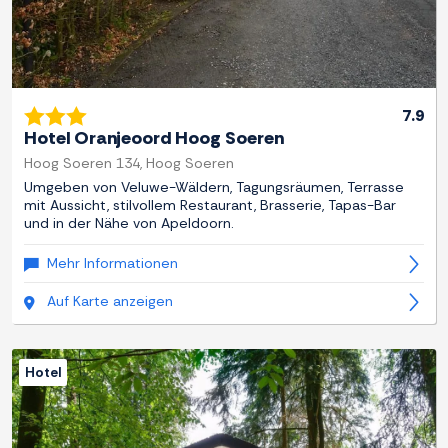
7.9
Hotel Oranjeoord Hoog Soeren
Hoog Soeren 134, Hoog Soeren
Umgeben von Veluwe-Wäldern, Tagungsräumen, Terrasse
mit Aussicht, stilvollem Restaurant, Brasserie, Tapas-Bar
und in der Nähe von Apeldoorn.
Mehr Informationen
Auf Karte anzeigen
Hotel