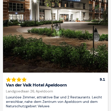
Zurück
Weite
9.1
Van der Valk Hotel Apeldoorn
Landgoedlaan 26, Apeldoorn
Luxuriöse Zimmer, attraktive Bar und 2 Restaurants. Leicht
erreichbar, nahe dem Zentrum von Apeldoorn und dem
Naturschutzgebiet Veluwe.