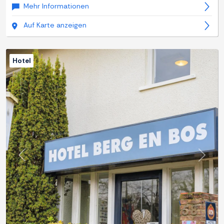
Mehr Informationen
Auf Karte anzeigen
Hotel
Zurück
Weite