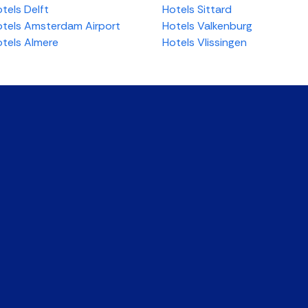
tels Delft
Hotels Sittard
tels Amsterdam Airport
Hotels Valkenburg
tels Almere
Hotels Vlissingen