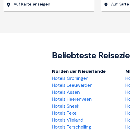
Auf Karte anzeigen
Auf Karte
Beliebteste Reisezie
Norden der Niederlande
Mi
Hotels Groningen
H
Hotels Leeuwarden
Ho
Hotels Assen
Ho
Hotels Heerenveen
Ho
Hotels Sneek
Ho
Hotels Texel
Ho
Hotels Vlieland
Ho
Hotels Terschelling
Ho