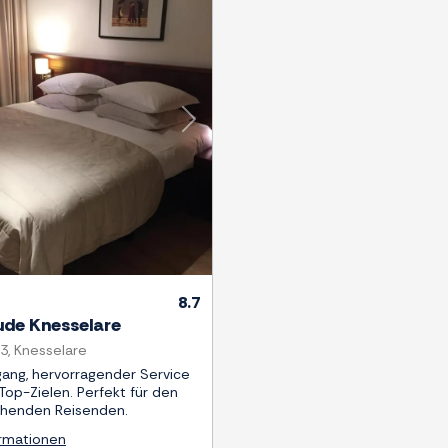
Weiter
8.7
ude Knesselare
, Knesselare
gang, hervorragender Service
Top-Zielen. Perfekt für den
chenden Reisenden.
ormationen