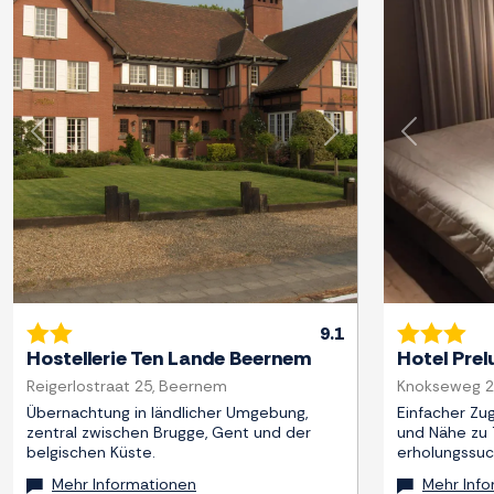
Zurück
Weiter
Zurück
9.1
Hostellerie Ten Lande Beernem
Hotel Prel
Reigerlostraat 25, Beernem
Knokseweg 23
Übernachtung in ländlicher Umgebung,
Einfacher Zu
zentral zwischen Brugge, Gent und der
und Nähe zu 
belgischen Küste.
erholungssu
Mehr Informationen
Mehr Inf