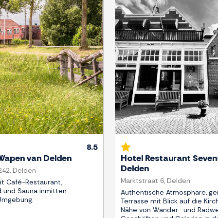
Weiter
Zurück
8.5
 Wapen van Delden
Hotel Restaurant Seven
Delden
242, Delden
Marktstraat 6, Delden
it Café-Restaurant,
und Sauna inmitten
Authentische Atmosphäre, ge
Umgebung.
Terrasse mit Blick auf die Kirc
Nähe von Wander- und Radwe