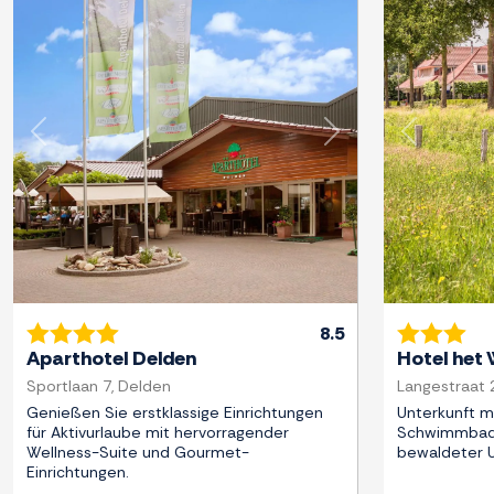
Zurück
Weiter
Zurück
8.5
Aparthotel Delden
Hotel het
Sportlaan 7, Delden
Langestraat 
Genießen Sie erstklassige Einrichtungen
Unterkunft m
für Aktivurlaube mit hervorragender
Schwimmbad 
Wellness-Suite und Gourmet-
bewaldeter 
Einrichtungen.