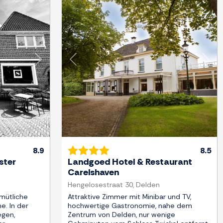
Weiter
Zurück
Weit
8.9
8.5
ster
Landgoed Hotel & Restaurant
Carelshaven
Hengelosestraat 30, Delden
mütliche
Attraktive Zimmer mit Minibar und TV,
he. In der
hochwertige Gastronomie, nahe dem
gen,
Zentrum von Delden, nur wenige