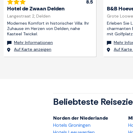
8.5
Hotel de Zwaan Delden
B&B Hoeve
Langestraat 2, Delden
Grote Loowe
Modernes Komfort in historischer Villa: Ihr
Erleben Sie 
Zuhause im Herzen von Delden, nahe
charmanten 
Kasteel Twickel.
mit Golfplatz
Mehr Informationen
Mehr Inf
Auf Karte anzeigen
Auf Karte
Beliebteste Reisezie
Norden der Niederlande
Mi
Hotels Groningen
H
Hotels Leeuwarden
Ho