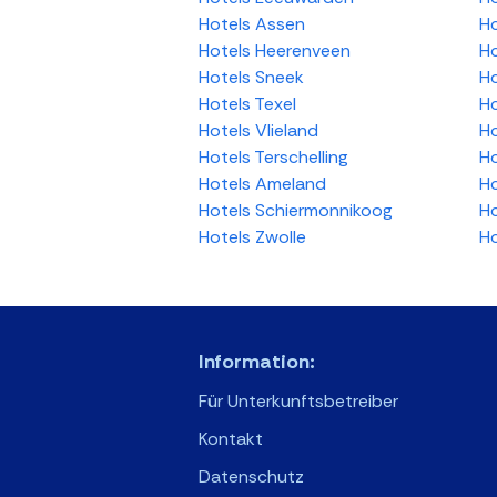
Hotels Assen
Ho
Hotels Heerenveen
Ho
Hotels Sneek
Ho
Hotels Texel
Ho
Hotels Vlieland
Ho
Hotels Terschelling
Ho
Hotels Ameland
Ho
Hotels Schiermonnikoog
Ho
Hotels Zwolle
Ho
Information:
Für Unterkunftsbetreiber
Kontakt
Datenschutz