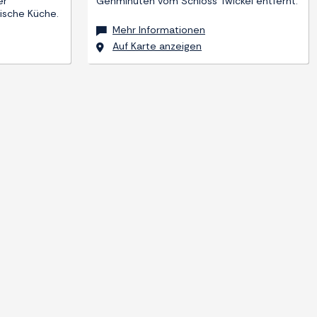
er
Gehminuten vom Schloss Twickel entfernt.
dische Küche.
Mehr Informationen
Auf Karte anzeigen