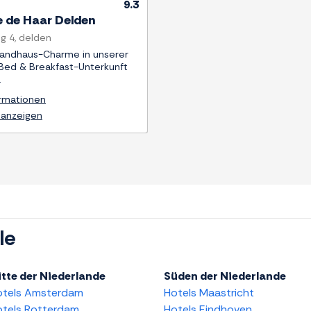
9.3
 de Haar Delden
g 4, delden
Landhaus-Charme in unserer
Bed & Breakfast-Unterkunft
.
ormationen
 anzeigen
le
tte der Niederlande
Süden der Niederlande
otels Amsterdam
Hotels Maastricht
tels Rotterdam
Hotels Eindhoven