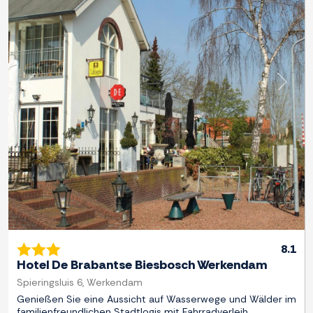
Zurück
Weite
8.1
Hotel De Brabantse Biesbosch Werkendam
Spieringsluis 6, Werkendam
Genießen Sie eine Aussicht auf Wasserwege und Wälder im
familienfreundlichen Stadtlogis mit Fahrradverleih.