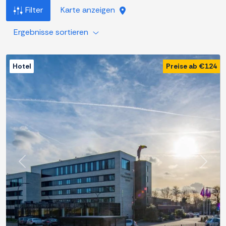
Filter
Karte anzeigen
Ergebnisse sortieren
Hotel
Preise ab €124
Zurück
Weite