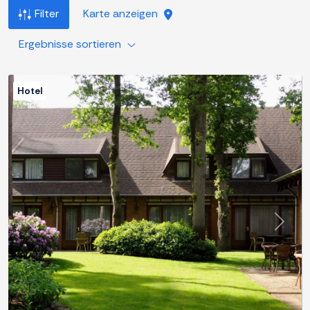
Filter
Karte anzeigen
Ergebnisse sortieren
Hotel
Zurück
Weite