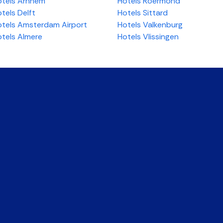
tels Arnhem
Hotels Roermond
tels Delft
Hotels Sittard
tels Amsterdam Airport
Hotels Valkenburg
tels Almere
Hotels Vlissingen